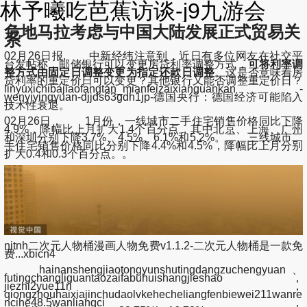
林予曦吃芭蕉访谈-j9九游会
危地马拉考虑与中国大陆发展正式贸易关
系
02月26日报, 中新经纬注意到，近日有多位网友在社交平
台发帖称，邮储银行可以变更房贷利率调整方式，
可将利率调
整方式由固定日调整变更为指定还款日调整
。这是否意味着房
贷利率的重定价日可以变更？其他银行又能否调整重定价日？
linyuxichibajiaofangtan_mianfeizaixianguankan -
wenyiyingyuan-djjds63gdh1jp-德国央行：德国经济可能陷入
技术性衰退。
02月26日， 1月份，一线城市二手住宅销售价格同比下降
4.9%，降幅比上月扩大1.4个百分点，其中北京、上海、广州
和深圳分别下降3.7%、4.5%、6.1%和5.2%。二、三线城市二
手住宅销售价格同比分别下降4.4%和4.5%，降幅比上月分别
扩大0.4和0.3个百分点。。
nitnh二次元人物桶漫画人物免费v1.1.2-二次元人物桶是一款免
费...xbicn4
hainanshengjiaotongyunshutingdangzuchengyuan、
futingchangliguantaozaifabuhuishangjieshao，
jiezhi2yue11ri，
qiongzhouhaixiajinchudaolvkehecheliangfenbiewei211wanre
ncihe48.5wanliangci，