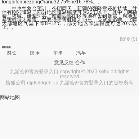
tongbifenbiezengchang32.75%he16.78%。。
中央气象台预计，今明两天，新疆的强降雪还将持续，并
伴有剧烈降温，部分地区降温幅度可达20℃以上。其中，阿勒
泰、塔城、伊犁河谷、南疆西部山区等地有大到暴雪，局地大
暴雪或特大暴雪，主要强降雪时段为16日；受寒潮影响，北疆
大部地区气温下降8~12℃，部分地区降温幅度可达20℃以
上。。
阅读 (
0
)
网站地图
财经
娱乐
军事
汽车
意见反馈
合作
九游会j9官方登录入口 copyright © 2023 sohu all rights
reserved
搜狐公司-djjds63gdh1jp-九游会j9官方登录入口的版权所有
网站地图