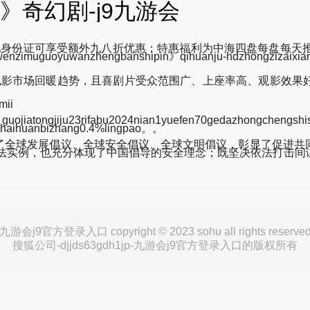
奇幻剧-j9九游会
地身份证可享受额外九八折优惠；特惠福利为中海四盘每盘每天
yuwanzhengbanshipin》qihuanju-hdzhongzizaixia
续电影市场回暖趋势，且喜剧片受众范围广、上座率高、观影效
ii
3rifabu2024nian1yuefen70gedazhongchengshish
nghaihuanbizhang0.4%lingpao。。
全球发展倡议、全球安全倡议、全球文明倡议，彰显了促进共同
立法实例，也充分体现了中国倡导的安全理念；既坚决依法打击间
九游会j9官方登录入口 copyright © 2023 sohu all rights reserve
搜狐公司-djjds63gdh1jp-九游会j9官方登录入口的版权所有