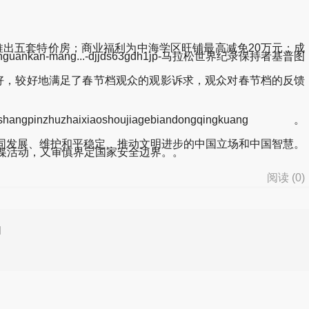
推出五套特价房；商业福利为中海学区旺铺最高减免20万元；成
nguankan-mang...-djjds63gdh1jp-马拉松世界纪录保持者基普图
果好，较好地满足了春节档观众的观影诉求，观众对春节档的反馈
angpinzhuzhaixiaoshoujiagebiandongqingkuang。
发展、维护和平稳定、推动文明进步的中国立场和中国智慧。
谍活动，又审慎界定国家安全边界。。
阅读 (
0
)
d