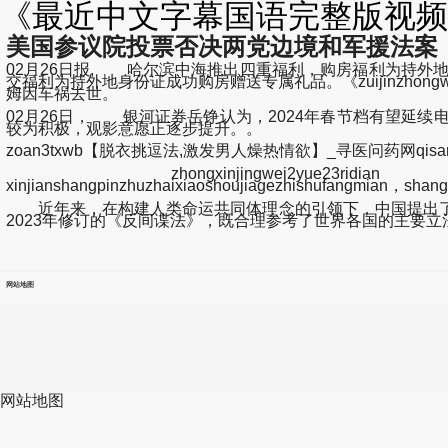
《最近中文字幕国语完整版视频》
美国参议院投票否决两党边境和军援法案
02月26日报, 哈尔滨中海推出四重福利，购房福利为持外
交福利为持外地身份证成功购房赠送专属礼品。《zuijinzhongwenzimuguo
姆因车祸去世。
02月26日， 银河证券岳铮认为，2024年春节档有望延
较为积极，观影意愿正逐步提升。。
zoan3txwb【脱衣挑逗法,激发男人燥热情欲】_寻医问药网qisam
zhongxinjingwei2yue23ridian guojiatongjiju2
xinjianshangpinzhuzhaixiaoshoujiagezhishufangmian，sha
近年来，在构建人类命运共同体理念的引领下，中国提出了
2023年修订的《反间谍法》，既合理参考了世界各国的主要
网站地图
网站地图