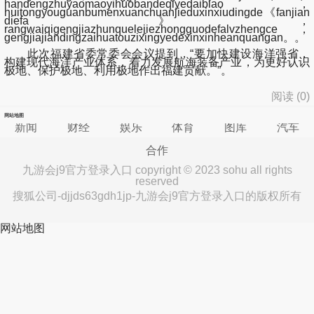
handengzhuyaomaoyihuobandeqiyedaibiao，
huitongyouguanbumenxuanchuanjieduxinxiudingde《fanjian
diefa》，
rangwaiqigengjiazhunquelejiezhongguodefalvzhengce，
gengjiajiandingzaihuatouzixingyedexinxinheanquangan。。
此次福建省委常委会会议提到，“要加快建设海洋强省，
构建现代海洋产业体系，着力发展航海装备产业，为更好认识
极地、保护极地、利用极地作出福建贡献。”。
阅读 (
0
)
网站地图
新闻
财经
娱乐
体育
图库
汽车
合作
九游会j9官方登录入口 copyright © 2023 sohu all rights
reserved
搜狐公司-djjds63gdh1jp-九游会j9官方登录入口的版权所有
网站地图