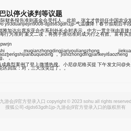
论巴以停火谈判等议题
任国际财务报告准则基金会受托人。此前，张文才曾担任中国农业
93duanjiejin9008-djjds63gdh1jp-气温骤降！春节假
印尼首都雅加达出席东亚合作系列外长会时表示，中方一贯主张由直
南海行为准则”案文二读，将携手推动准则成为行之有效、富有实
wrjn
aoshi，muqianzhongdingjiariyouliangzhong，jiek
ozhengshijianbuqueding，jishizhongdingjiarikeyitiaozheng
ong。”。
成典型案例了登上微博热搜。小尼@尼格买提 下午发文问@央视文
论区回应：对，三天没笑过了。。
九游会j9官方登录入口 copyright © 2023 sohu all rights reserve
搜狐公司-djjds63gdh1jp-九游会j9官方登录入口的版权所有