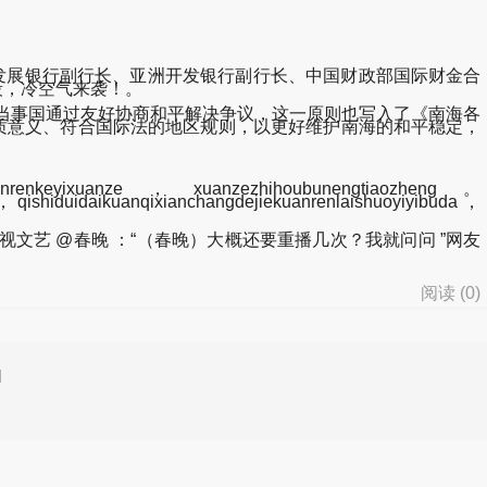
发展银行副行长、亚洲开发银行副行长、中国财政部国际财金合
期后半段，冷空气来袭！。
接当事国通过友好协商和平解决争议，这一原则也写入了《南海各
质意义、符合国际法的地区规则，以更好维护南海的和平稳定，
uanrenkeyixuanze，xuanzezhihoubunengtiaozheng。
，qishiduidaikuanqixianchangdejiekuanrenlaishuoyiyibuda，
艺 @春晚 ：“（春晚）大概还要重播几次？我就问问 ”网友
阅读 (
0
)
d