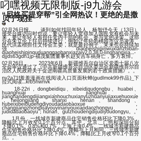
叼嘿视频无限制版-j9九游会
“尼格买提穿帮”引全网热议！更绝的是撒
贝宁现挂
02月26日报, 谈到如何找回年轻人，杨智伃今天（13日）
接受台媒访问时也说，要让年轻人觉得加入国民党有机会与未
来，要让年轻人有担任党内干部的机会，参与党的决策。这部
分在朱立伦上任后持续进行，例如让年轻的桃园市议员凌涛、
民代洪孟楷担任文传会主委，就是最好例子，未来也会持续加
强。diaoheishipinwuxianzhiban-
diaoheishipinquguanggaobanxiazaiv2.0.38.0-linghangxia...-
djjds63gdh1jp-福茂集团董事长赵安吉车祸身亡，多方哀悼。
02月26日， 2023年6月，新疆维吾尔自治区党委十届八次
全会审议通过了《中共新疆维吾尔自治区委员会新疆维吾尔自
治区人民政府关于促进南疆高质量发展的若干政策措施》。。
ny2a71f羞羞漫画在线阅读入口页面秋蝉(gudlmok99作品)_下
拉式阅读...krb5hwnvk
18-22ri，dongbeidiqu、xibeidiqudongbu、huabei、
huanghuai、jianghuai、
jianghandengdijiangxianhouchuxianyuzhuanyujiaxuehuoxue
，heilongjiang、shanxi、henan、shandong、
hubeixibeibudengdiyoudadaobaoxue，
changjiangzhongxiayouyinanyouxiaodaozhongyu，
judidadaobaoyu；hunan、guizhoudengdijudiyoudongyu。。
1月份，一线城市新建商品住宅销售价格环比下降0.3%，
降幅比上月收窄0.1个百分点。其中，北京、广州和深圳分别
下降0.1%、0.8%和0.7%，上海上涨0.4%。二线城市新建商品
住宅销售价格环比下降0.4%，降幅与上月相同。三线城市新建
商品住宅销售价格环比下降0.4%，降幅比上月收窄0.1个百分
点。。