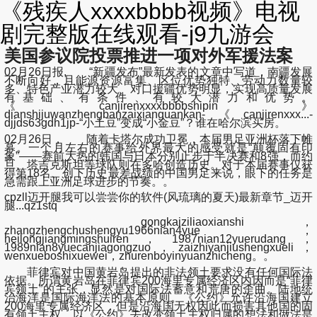
《残疾人xxxxbbbb视频》电视
剧完整版在线观看-j9九游会
美国参议院投票推进一项对外军援法案
02月26日报, “新疆发布”最新发表的文章中写道，南疆发展
不断向好，且能源资源富集、区位优势独特、劳动力数量较
多、特色产业潜力较大、对口援疆优势明显，实现高质量发展
有基础、有条件、有较大潜力和优势。
《canjirenxxxxbbbbshipin》
dianshijuwanzhengbanzaixianguankan-《canjirenxxx...-
djjds63gdh1jp-“小土豆”变成“小金豆”？谁在哈尔滨买房。
02月26日， 随着卡塔尔成功卫冕，本届男足亚洲杯落下帷
幕。一个月左右的赛事给外界最大的感受就是“颠覆固有印
象”——赛前大热的韩国与日本分别止步于半决赛和8强，而约
旦、塔吉克斯坦等球队则在多哈创造历史。对于本届赛事仅获
得第18名、创下历史最差战绩的中国男足来说，眼下的任务是
急需跟上亚洲足球进步的节奏。。
cpzll迈开腿我可以尝尝你的软件(风琉璃的夏天)最新章节_迈开
腿...qz1stq
gongkaiziliaoxianshi，
zhangzhengchushengyu1966nian4yue，
heilongjiangmingshuiren，1987nian12yuerudang，
1989nian8yuecanjiagongzuo，zaizhiyanjiushengxueli，
wenxueboshixuewei，zhurenboyinyuanzhicheng。。
菲律宾对中国黄岩岛提出的非法领土要求没有任何国际法
依据。所谓黄岩岛在菲律宾200海里专属经济区内因而是“菲律
宾领土”的主张，显然是对国际法蓄意和荒唐的歪曲。陆地统
治海洋是国际海洋法的基本原则。《公约》允许沿海国建立
200海里专属经济区，但是沿海国无权因此而损害其他国的固
有领土主权。以《公约》去改变领土主权归属的想法和做法是