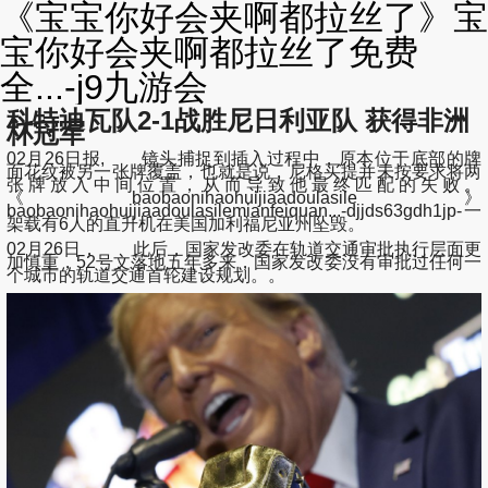
《宝宝你好会夹啊都拉丝了》宝
宝你好会夹啊都拉丝了免费
全...-j9九游会
科特迪瓦队2-1战胜尼日利亚队 获得非洲
杯冠军
02月26日报, 镜头捕捉到插入过程中，原本位于底部的牌
面花纹被另一张牌覆盖，也就是说，尼格买提并未按要求将两
张牌放入中间位置，从而导致他最终匹配的失败。
《baobaonihaohuijiaadoulasile》
baobaonihaohuijiaadoulasilemianfeiquan...-djjds63gdh1jp-一
架载有6人的直升机在美国加利福尼亚州坠毁。
02月26日， 此后，国家发改委在轨道交通审批执行层面更
加慎重，52号文落地五年多来，国家发改委没有审批过任何一
个城市的轨道交通首轮建设规划。。