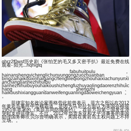
qhrz2f0wsf历史剧《张怕芝的毛又多又密手扒》最近免费在线
观看- 阳光...hqnigtq
fabuhuitoulu，
hainanshengyichenglichunyungongzuozhuanban，
bingzaihaikouxinhaigangchenglileqiongzhouhaixiachunyunxi
anchanglianhezhihuibu。
lianhezhihuibuyouhaikoushizhengfuzhuyaolingdaorenzhihuic
hang，shengzhi、
haikoushixiangguandanweifenguanlingdaoweichengyuan。
。
菲律宾知名政论家蒂格劳此前曾表示，菲方之所以在2012
年黄岩岛事件中蛮横霸道，是因为马尼拉方面认为美国会根据
1951年签署的《美菲共同防御条约》，在菲方与第三国发生冲
突时支持菲律宾。不过，2012年负责东亚和太平洋事务的美国
助理国务卿坎贝尔曾明确表示，美国在黄岩岛主权问题上不持
立场。。