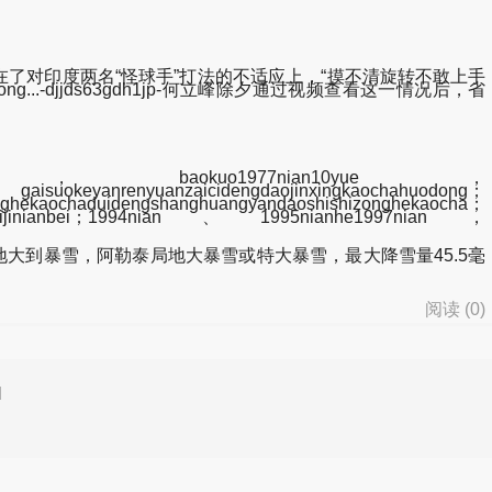
了对印度两名“怪球手”打法的不适应上，“摸不清旋转不敢上手
du_zhong...-djjds63gdh1jp-何立峰除夕通过视频查看这一情况后，省
kexuekaocha，baokuo1977nian10yue，
gaisuokeyanrenyuanzaicidengdaojinxingkaochahuodong；
shanghuangyandaoshishizonghekaocha；
odeshuinijinianbei；1994nian、1995nianhe1997nian，
大到暴雪，阿勒泰局地大暴雪或特大暴雪，最大降雪量45.5毫
阅读 (
0
)
d