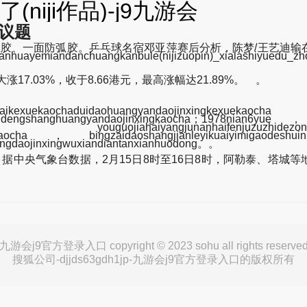
iji作品)-j9九游会
议题
生胶、一面防弧胶。乒乓球名宿邓亚萍赛后分析，陈梦/王艺迪输在
emiandanchuangkanbule(nijizuopin)_xialashiyue
7.03%，收于8.66港元，最高涨幅达21.89%。 。
ekaochaduidaohuangyandaojinxing
uandengshanghuangyandaojinxingkaocha；1978nian6yue，
haifenjuzuzhidezonghekaochaduideng
inxingkaocha，bingzaidaoshangjianleyikuaiyimiga
ngdaojinxingwuxiandiantanxianhuodong。。
中央气象台数据，2月15日8时至16日8时，阿勒泰、塔城等地
九游会j9官方登录入口 copyright © 2023 sohu all rights reserve
搜狐公司-djjds63gdh1jp-九游会j9官方登录入口的版权所有