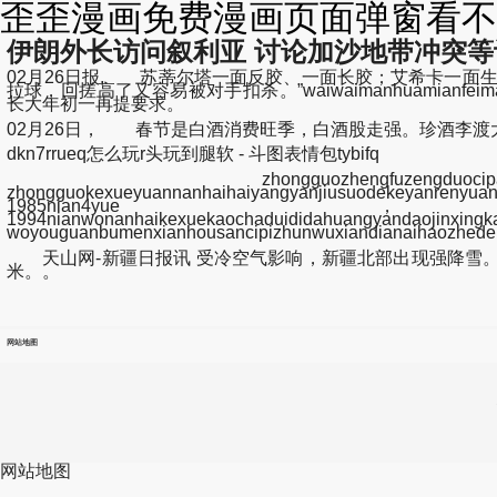
歪歪漫画免费漫画页面弹窗看不了(n
伊朗外长访问叙利亚 讨论加沙地带冲突等
02月26日报, 苏蒂尔塔一面反胶、一面长胶；艾希卡一面
拉球，回搓高了又容易被对手扣杀。”waiwaimanhuamianfeimanhuay
长大年初一再提要求。
02月26日， 春节是白酒消费旺季，白酒股走强。珍酒李渡大涨1
dkn7rrueq怎么玩r头玩到腿软 - 斗图表情包tybifq
zhongguozhengfuzengduocipaikexu
zhongguokexueyuannanhaihaiyangyanjiusuodekeyanreny
1985nian4yue，youguojiahaiyangjunan
1994nianwonanhaikexuekaochaduididahuangyandaoj
woyouguanbumenxianhousancipizhunwuxiandianaihaozhede
天山网-新疆日报讯 受冷空气影响，新疆北部出现强降雪。据
米。。
网站地图
网站地图