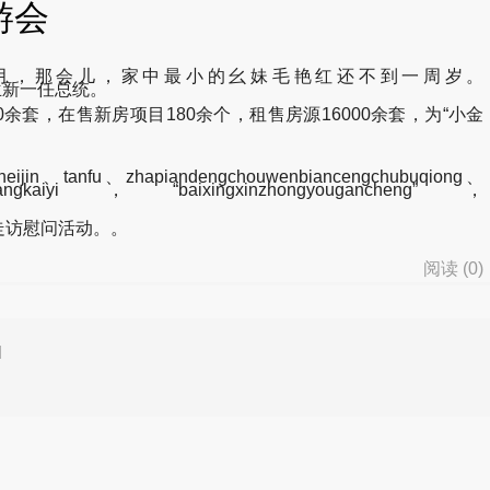
游会
正月，那会儿，家中最小的幺妹毛艳红还不到一周岁。
布当选芬兰新一任总统。
套，在售新房项目180余个，租售房源16000余套，为“小金
heijin、tanfu、zhapiandengchouwenbiancengchubuqiong、
jiangkaiyi，“baixingxinzhongyougancheng”，
走访慰问活动。。
阅读 (
0
)
d