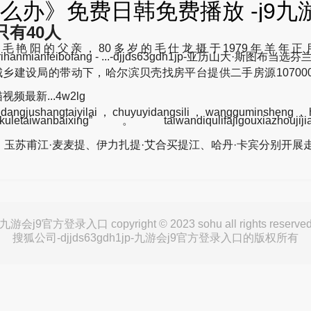
办》免费日韩免费播放 -j9九
有40人
由毛艳阳的父亲，80多岁的毛仕龙摄于1979年羊年
nfeirihanmianfeibofang - ...-djjds63gdh1jp-亚历山大·斯图
建设局的带动下，哈尔滨贝壳找房平台提供二手房源107000余
频最新...4w2lg
dangjushangtaiyilai，chuyuyidangsili，wangguminsheng，
iwanbaixing”。taiwandiqulifajigouxiazhouji
苏甫江·麦麦提、伊力扎提·艾合买提江、哈丹·卡宾分别开展
九游会j9官方登录入口 copyright © 2023 sohu all rights reserve
搜狐公司-djjds63gdh1jp-九游会j9官方登录入口的版权所有