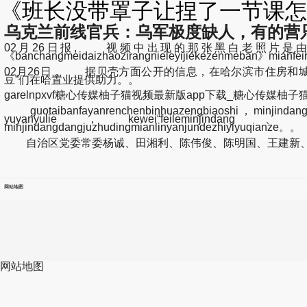
《班长没带罩子让捏了一节课怎么
乌克兰前线官兵：乌军极度缺人，有的营只
02月26日报, 视频中出现的那张黑白老照片是
《banchangmeidaizhaozirangnieleyijiekezenmeban》mia
02月26日， 据贝壳方面公开的信息，在哈尔滨市住房和城乡
豆”们在哈置业提供助力。。
garelnpxvf糖心传媒柚子猫视频最新版app下载_糖心传媒柚子猫视
guotaibanfayanrenchenbinhuazengbiaoshi，minjindang
yuyanyulie，kewei“feileminjindang、kuleta
minjindangdangjuzhudingmianlinyanjundezhiyiyuqianze。。
自治区党委常委杨诚、田湘利、陈伟俊、陈明国、王建新、玉
网站地图
网站地图