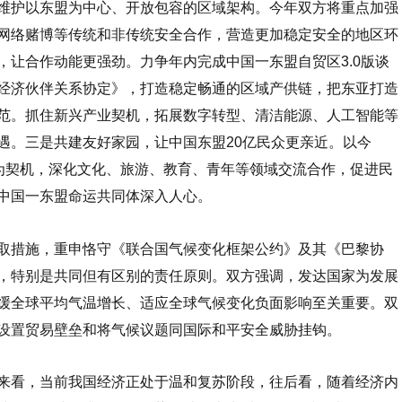
维护以东盟为中心、开放包容的区域架构。今年双方将重点加强
网络赌博等传统和非传统安全合作，营造更加稳定安全的地区环
，让合作动能更强劲。力争年内完成中国一东盟自贸区3.0版谈
经济伙伴关系协定》，打造稳定畅通的区域产供链，把东亚打造
范。抓住新兴产业契机，拓展数字转型、清洁能源、人工智能等
遇。三是共建友好家园，让中国东盟20亿民众更亲近。以今
”为契机，深化文化、旅游、教育、青年等领域交流合作，促进民
中国一东盟命运共同体深入人心。
措施，重申恪守《联合国气候变化框架公约》及其《巴黎协
，特别是共同但有区别的责任原则。双方强调，发达国家为发展
缓全球平均气温增长、适应全球气候变化负面影响至关重要。双
设置贸易壁垒和将气候议题同国际和平安全威胁挂钩。
看，当前我国经济正处于温和复苏阶段，往后看，随着经济内