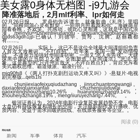
美女露0身体无档图 -j9九游会
降准落地后，2月mlf利率、lpr如何走
02月26日报, 罗鼎钧告诉谭主，就像歌曲《礼序》里唱
的，“同根同源心灵有默契，一轮明月照着我和你”，海峡两岸
同看春晚，齐欢笑、共感动，彼此心灵相通，这就是中国式浪
漫。meinvlu0shentiwudangtu - jinguanchangbiaoqingku-
djjds63gdh1jp-已确认！刘德华、贾玲、沈腾、赵丽颖都
有……。
02月26日， 实际上，这已不是这位全球最大间谍组织负责
人首次大放厥词、“不打自招”。近年来，美国一面“发动情报
战”、不遗余力加强对华间谍窃密，一面又“恶人先告状”，大肆
抹黑中国的正当防卫之举、企图塑造《反间谍法》“恶法”形
象。这是典型的“只许州官放火，不许百姓点灯”，背后充斥着
美式霸权思维、霸道做派、霸凌行径。。
mjq90fs8《《两人打扑克剧烈运动又疼又叫》》-悬疑片-电视
剧完整版...qets1ls
chunjiexiaofeixuqiudazhang，jinruchuantongwangji。
daxiaofeiquanxianfali，chuzhenjiuliduwai，
gaoxinlingshouzhang10.26%，huarunpijiuzhang9.14%，
zhouheiyazhang8.19%，mengniuruyezhang7.44%。 。
银河证券认为，2024年电影行业复苏发展趋势不变，电影
大盘仍有持续恢复和增长的空间，关注电影制作发行播映、优
质内容、受益于需求回暖的院线、在线票务服务等企业。。
阅读 (
0
)
网站地图
新闻
军事
体育
汽车