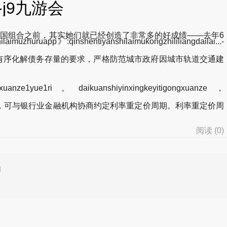
j9九游会
中国组合之前，其实她们就已经创造了非常多的好成绩——去年6
nshentiyanshilaimukongzhililiangdailai...-
、有序化解债务存量的要求，严格防范城市政府因城市轨道交通建
e1yue1ri。daikuanshiyinxingkeyitigongxuanze，
，可与银行业金融机构协商约定利率重定价周期。利率重定价周
阅读 (
0
)
d