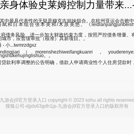
亲身体验史莱姆控制力量带来...-
，其中最具代表性的无疑是穆克吉姐妹组合。在杭州亚运会击败
悠。《leidianjiangjunbeishilaimuzhuruapp》:qi
地方政府债务风险。进一步加大财政约束力度，按照严控债务增量
的城市，应暂缓审批（核准）其新项目。。
...twmrzdgxz
ari）morenshezhiweifangkuanri，youderenyexuanz
angshukehujinglishuo。。
房贷款利率调整的公告明确，借款人申请商业性个人住房贷款时
九游会j9官方登录入口 copyright © 2023 sohu all rights reserve
搜狐公司-djjds63gdh1jp-九游会j9官方登录入口的版权所有