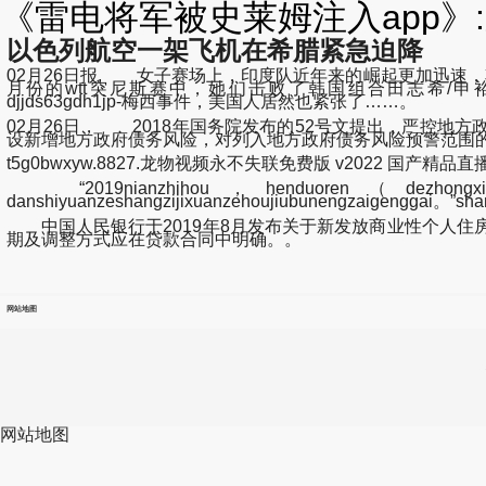
《雷电将军被史莱姆注入app》:
以色列航空一架飞机在希腊紧急迫降
02月26日报, 女子赛场上，印度队近年来的崛起更加迅速
月份的wtt突尼斯赛中，她们击败了韩国组合田志希/申裕斌和日本组合张本美和/木原美
djjds63gdh1jp-梅西事件，美国人居然也紧张了……。
02月26日， 2018年国务院发布的52号文提出，严控
设新增地方政府债务风险，对列入地方政府债务风险预警范围
t5g0bwxyw.8827.龙物视频永不失联免费版 v2022 国产精品直播 - 小
“2019nianzhihou，henduoren（dezhongxindingji
danshiyuanzeshangzijixuanzehoujiubunengzaigenggai。”sh
中国人民银行于2019年8月发布关于新发放商业性个人住
期及调整方式应在贷款合同中明确。。
网站地图
网站地图