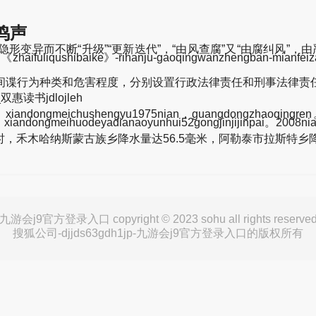
鸣声
隐形变异而不断“升级”“更新迭代”，“由风查腐”又“由腐纠风”
baike》-rihanju-gaoqingwanzhengban-mianfeizaixi
据间谍行为种类和危害程度，分别设置行政法律责任和刑事法律责
读书jdlojleh
xiandongmeichushengyu1975nian，guangdongzhaoqingren
xiandongmeihuodeyadianaoyunhui52gongjinjijinpai。2008ni
，禾木哈纳斯蒙古族乡降水量达56.5毫米，阿勒泰市拉斯特乡降水
九游会j9官方登录入口 copyright © 2023 sohu all rights reserve
搜狐公司-djjds63gdh1jp-九游会j9官方登录入口的版权所有