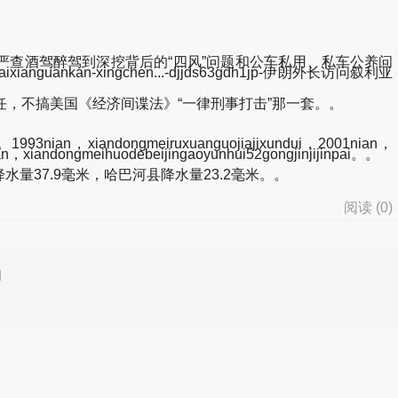
，由严查酒驾醉驾到深挖背后的“四风”问题和公车私用、私车公养问
anguankan-xingchen...-djjds63gdh1jp-伊朗外长访问叙利亚
任，不搞美国《经济间谍法》“一律刑事打击”那一套。。
。1993nian，xiandongmeiruxuanguojiajixundui，2001nian，
an，xiandongmeihuodebeijingaoyunhui52gongjinjijinpai。。
量37.9毫米，哈巴河县降水量23.2毫米。。
阅读 (
0
)
d