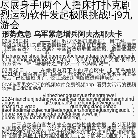
尽展身手!两个人摇床打扑克剧
烈运动软件发起极限挑战!-j9九
游会
形势危急 乌军紧急增兵阿夫杰耶夫卡
02月26日报, ——“保护数据还是窃取数据”一目了然。 严
格限定执法机关调取数据情形、范围和保护要求，不搞美国借
《爱国者法》《云法案》等国内法窃取他国数据、危害他国数
据主权那一套。
jinzhanshenshou!lianggerenyaochuangdapukejulieyundongr
uanjianfaqijixiantiaozhan!-shun...-djjds63gdh1jp-大批俄军从
各方袭来！继巴赫穆特之后的又一个“绞肉机”诞生。
02月26日， 在举报内容下方的评论区中，陆某称她从
2021年开始向有关部门举报，但没有效果。这次实名在网上举
报后 “ 已经被威胁了，说让派出所拘留或进精神病院 ”。。
0ca8jv看男女污污的视频软件免费视频app_看男女污污的视频
软件非...dn3tuswa
yinhezhengquanyuezhengrenwei，
2024nianchunjiedangyouwangyanxudianyingshichanghuinu
anqushi，qiexijupianshouzhongfanweiguang、
shangzuolvgao、guanyingxiaoguohao，
jiaohaodimanzulechunjiedangguanzhongdeguanyingsuqiu，
guanzhongduichunjiedangdefankuijiaoweijiji，
guanyingyiyuanzhengzhubutisheng。。
由于哈尔滨市官方从未公布过隐性债务数据，所以无从得
知其债务风险等级。哈尔滨市双城区政府真人游戏第一品牌官
网2023年3月发布的《关于印发哈尔滨市双城区防范和化解政
府性债务风险工作方案的通知》（以下简称“《通知》”）提