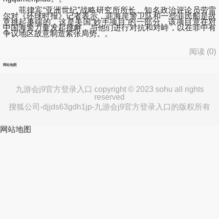
菲律宾“亚洲世纪”战略研究所所长、知名政治评论员劳雷
尔对《环球时报》记者表示，菲海岸警卫队和一些菲民船是故
意挑起事端的，这是美国“妙手项目”的一部分。该项目意在对
中国海警力量发起挑衅，与他们进行对抗和对峙，以在菲中有
争议地区故意制造紧张局势。。
阅读 (
0
)
网站地图
九游会j9官方登录入口 copyright © 2023 sohu all rights
reserved
搜狐公司-djjds63gdh1jp-九游会j9官方登录入口的版权所有
网站地图