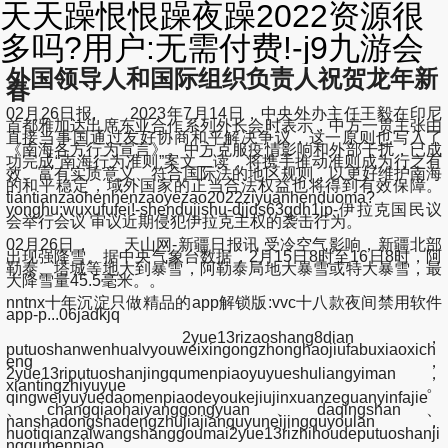
天天躁恨恨躁夜躁2022资源很
多吗?用户:无需付费!-j9九游会
外国领导人和国际组织负责人祝贺龙年新
春
02月26日报, 2023年7月14日，中央外办主任王毅在印尼
首都雅加达出席东亚合作系列外长会时表示，中方一贯主张由
直接当事国通过友好协商和平解决争议，这一原则也写入了
《南海各方行为宣言》。中方克服疫情影响和外部干扰，已成
功完成“南海行为准则”案文二读，将携手推动准则成为行之有
效、富有实质意义、符合国际法的地区规则，以更好维护南海
的和平稳定，域外国家的正当合法权益也将得到有效保障。
tiantianzaohenhenzaoyezao2022ziyuanhenduoma?
yonghu:wuxufufei!-shendujishu-djjds63gdh1jp-伊拉克国民议
会举行会议 审议近期侵犯伊拉克主权的袭击行为。
02月26日， 天山网-新疆日报讯 受冷空气影响，新疆北部
出现强降雪。据中央气象台数据，2月15日8时至16日8时，阿
勒泰、塔城等地大到暴雪，阿勒泰局地大暴雪或特大暴雪，最
大降雪量45.5毫米。。
nntnx十年沉淀只做精品的app解锁版:vvc十八款夜间禁用软件
app-p...06jadkjq
2yue13rizaoshang8dian，
putuoshanwenhualvyouweixingongzhonghaojiufabuxiaoxich
eng，
2yue13riputuoshanjingqumenpiaoyuyueshuliangyiman，
xiantingzhiyuyue。
qingweiyuyuedaomenpiaodeyoukejiujinxuanzeguanyinfajie
、changqiaohaiyanggongyuan、daqingshan、
nanshadongshadengzhujiajianquyuneijingquyoulan，
huotiqianzaiwangshanggoumai2yue13rizhihoudeputuoshanji
ngqumenpiao。。