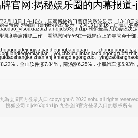
牌官网:揭秘娱乐圈的内幕报道-j
截至2月13日上午10点，国家博物馆门票预约系统显示，13-1
始皇帝陵博物院门票预约系统显示，2月13日至16日门票已售
andeneimubaodao_yisouxiazaizhan-djjds63gdh1jp-
督导调度寺庙维稳工作，看望慰问坚守在一线岗位上的寺管会干部
guodejingwaijiandieqingbaojiguan，zhongguoguojiaa
gduoqijiandieqiemianjian；youchixutuijinfanjiandiegongzu
iguidaoshangkaizhanfanjianfangdiegongzuo、yingzaoliangha
，金山软件涨7.84%，商汤涨6.25%，小鹏汽车涨5.93%，
九游会j9官方登录入口 copyright © 2023 sohu all rights reserve
搜狐公司-djjds63gdh1jp-九游会j9官方登录入口的版权所有