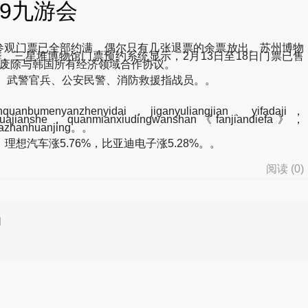
9九游会
8日参观门票已全部约满，偶尔只有几张退票的余票放出。苏州博物
罄。三星堆博物馆门票预约系统显示，2月13日至18日门票已售
朝鲜最高人民会议决定废除与韩国所有经济领域合作协议。
、武警官兵、公安民警、消防救援指战员。。
nquanbumenyanzhenyidai，jiganyuliangjian、yifadaji，
ofazhihuajianshe，quanmianxiudingwanshan《fanjiandiefa》，
ofazhanhuanjing。。
理想汽车涨5.76%，比亚迪电子涨5.28%。。
阅读 (
0
)
d