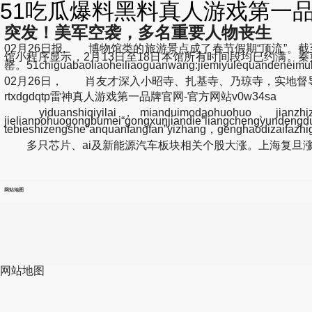
51吃瓜爆料黑料真人游戏第一品
突发！美军空袭，多名重要人物丧生
02月26日报, 博物馆类的旅游景点成了春节假期“顶流”。
馆小程序显示，2月13日至18日本馆所有时间段均已约满。秦
罄。51chiguabaoliaoheiliaoguanwang:jiemiyulequ
02月26日， 肖友才深入小昭寺、扎基寺、乃琼寺，实地
rtxdgdqtp雷神真人游戏第一品牌官网-官方网站v0w34sa
yiduanshiqiyilai，mianduimodaohuohuo、jianzhizhong
jielianpohuogongbumei“gongxunjiandie”liangchengyunden
tebieshizengshe“anquanfangfan”yizhang，genghaodizaifazh
多只芯片、ai及新能源汽车板块相关个股大涨。上海复旦涨8.22%
网站地图
网站地图