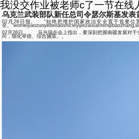
我没交作业被老师c了一节在线人气
乌克兰武装部队新任总司令瑟尔斯基发表
02月26日报, “始终把维护国家政治安全置于首要
全。”womeijiaozuoyebeilaoshicleyijiezaixianrenqiba
02月26日， 马兴瑞在会上指出，要深刻把握南疆发展对
向，细化举措、综合施策。。