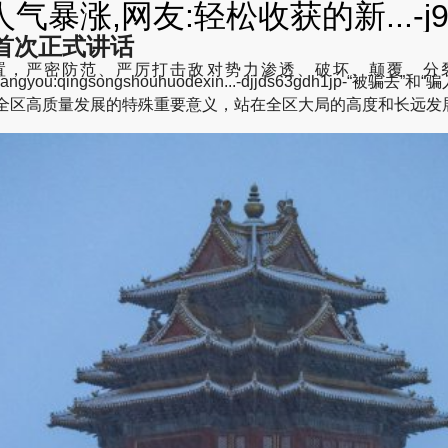
暴涨,网友:轻松收获的新...-j
首次正式讲话
位置，严密防范、严厉打击敌对势力渗透、破坏、颠覆、
ozhang,wangyou:qingsongshouhuodexin...-djjds63gdh1
于全区高质量发展的特殊重要意义，站在全区大局的高度和长远发