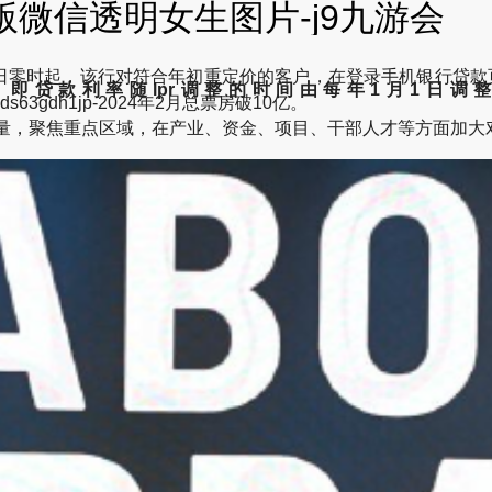
版微信透明女生图片-j9九游会
月1日零时起，该行对符合年初重定价的客户，在登录手机银行贷款
即贷款利率随lpr调整的时间由每年1月1日调
...-djjds63gdh1jp-2024年2月总票房破10亿。
力量，聚焦重点区域，在产业、资金、项目、干部人才等方面加大