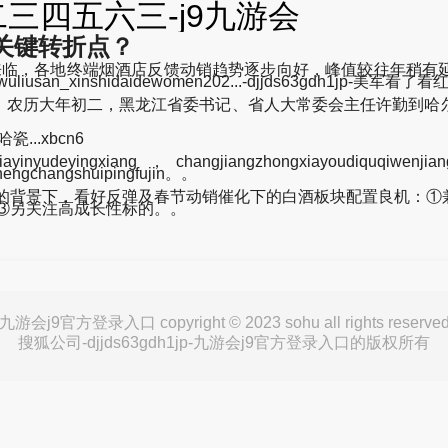
三四五六三-j9九游会
关键转折点？
季来临，各地终端烟酒店反馈动销趋势逐步向好，峰值较往年稍有
ansiwuliusan_xinshidaidewomen202...-djjds63g
日，农历大年初二，黑龙江省委书记、省人大常委会主任许勤到
..xbcn6
yinyudeyingxiang，changjiangzhongxiayoudiquqiwen
hengchangshuipingfujin。。
背景下，看好反弹及春节动销催化下的白酒板块配置良机：①
；③另关注高成长性标的。。
九游会j9官方登录入口 copyright © 2023 sohu all rights reserve
搜狐公司-djjds63gdh1jp-九游会j9官方登录入口的版权所有