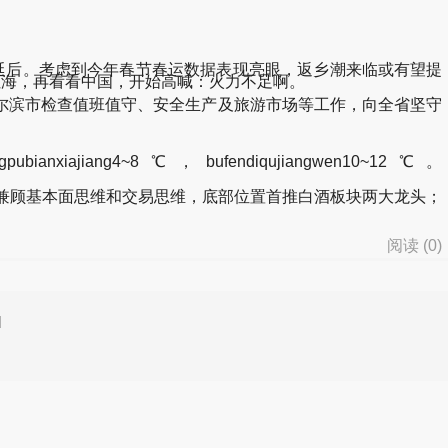
延后。考虑到今年春节春运数据表现亮眼，返乡潮来临或有望提
dh1jp-美军看了看红海，再看看中国，开始高喊：火力不足啊。
哈尔滨市检查值班值守、安全生产及旅游市场等工作，向全省坚守
jiangpubianxiajiang4~8℃，bufendiqujiangwen10~12℃。
兼顾基本面思维和交易思维，底部位置首推白酒板块两大龙头；
阅读 (
0
)
d