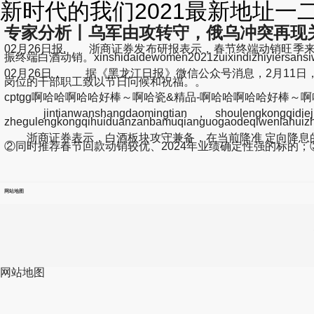
新时代的我们2021最新地址一二
专家分析丨乌军由攻转守，俄乌冲突再现
02月26日报, 浙商证券发布研报表示，春节终端动销旺
振终端白酒动销。xinshidaidewomen2021zuixindizhiyiers
02月26日， 据《黑龙江日报》微信公众号消息，2月11
岗位的干部职工致以节日问候和祝福。。
cptgg啊哈哈啊哈哈好棒～啊哈瓷&精品-啊哈哈啊哈哈好棒～啊哈瓷.
jintianwanshangdaomingtian，shoulengkongqidiejia
zhegulengkongqihuiduanzanbamuqianguogaodeqiwenlahuiz
浙商证券表示，白酒板块攻守兼备，在当前降准 定向降息的
②同时推荐春节回款动销较优、2024年业绩确定性强的标的
网站地图
网站地图