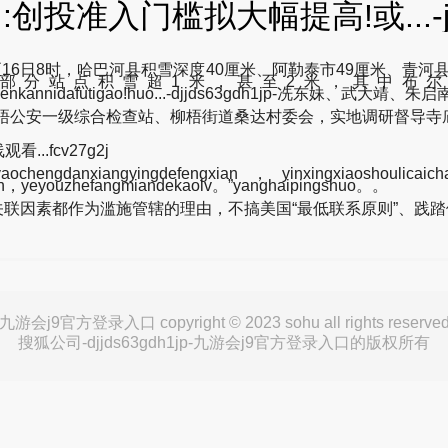
创投准入门槛拟大幅提高!或...-
16日8时，哈巴河县积雪深度40厘米、阿勒泰市49厘米、青河县
部分站点积雪超1米，甚至2米，其中布尔津
zhunrumenkannidafutigao!huo...-djjds63gdh1jp-冼
柳梧公安一级综合检查站、柳梧街道桑达村委会，实地调研督导寺
..fcv27g2j
hengdanxiangyingdefengxian，yinxingxiaoshoulicaic
npin，yeyouzhefangmiandekaolv。”yanghaipingshuo。。
联因素都作为滥施管辖的理由，不搞美国“最低联系原则”、践
九游会j9官方登录入口 copyright © 2023 sohu all rights reserve
搜狐公司-djjds63gdh1jp-九游会j9官方登录入口的版权所有