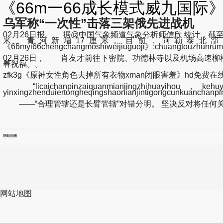
《66m一66成长模式威九国际》:
乌军称“一次性”击落三架俄先进战机
02月26日报, 据@中国气象频道气象分析师信欣 统计，截至
米、青河新增17厘米。目前，阿勒泰北部
《66myi66chengchangmoshiweijiuguoji》:chuangtou
02月26日， 肖友才前往下密院、功德林寺以及机场高速
春祝福。。
zfk3g《原神女性角色去掉所有衣物xman闭眼害羞》hd免费在线观看.
“licaichanpinzaiquanmianjingzhihuayihou，kehuyaoc
yinxingzhenduiertongheqingshaonianjintigongcunkuancha
——“合理管辖还是长臂管辖”对错分明。 坚决反对将任何关
网站地图
网站地图