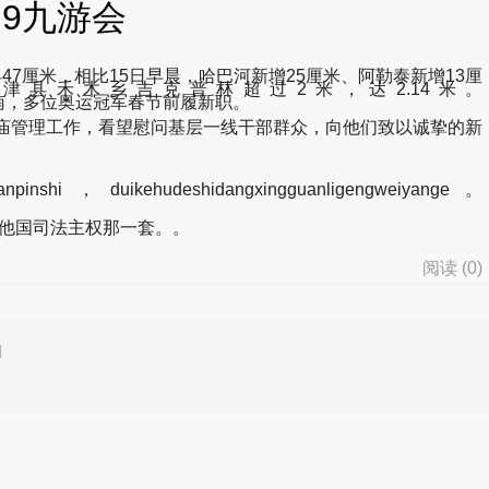
j9九游会
47厘米，相比15日早晨，哈巴河新增25厘米、阿勒泰新增13厘
县禾木乡吉克普林超过2米，达2.14米。
东妹、武大靖、朱启南，多位奥运冠军春节前履新职。
庙管理工作，看望慰问基层一线干部群众，向他们致以诚挚的新
hanpinshi，duikehudeshidangxingguanligengweiyange。
踏他国司法主权那一套。。
阅读 (
0
)
d