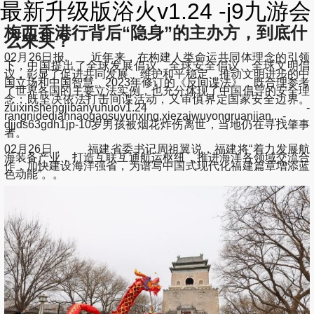
最新升级版浴火v1.24 -j9九游会
梅西香港行背后“隐身”的主办方，到底什
么来头？
02月26日报, 近年来，在构建人类命运共同体理念的引领
下，中国提出了全球发展倡议、全球安全倡议、全球文明倡
议，彰显了促进共同发展、维护和平稳定、推动文明进步的中
国立场和中国智慧。2023年修订的《反间谍法》，既合理参考
了世界各国的主要立法实例，也充分体现了中国倡导的安全理
念；既坚决依法打击间谍活动，又审慎界定国家安全边界。
zuixinshengjibanyuhuov1.24 -
rangnidediannaogaosuyunxing,xiezaiwuyongruanjian,...-
djjds63gdh1jp-10岁男孩被烟花炸伤离世，当地仍在寻找肇事
者。
02月26日， 福建省委书记周祖翼说，福建将“着力发展航
海装备产业，打造互联互通航运枢纽，推进海洋各领域交流合
作，加快建设海洋强省，为谱写中国式现代化福建篇章增添蓝
色动能”。。