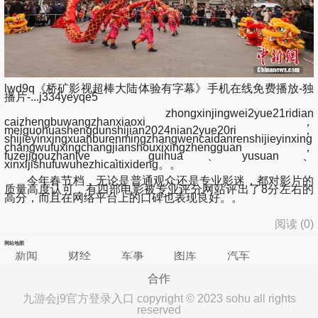
lwd9q《桥矿影视超棒大陆体验有字幕》手机在线免费播放-独
播片-...j334yeyqe5
zhongxinjingwei2yue21ridian
caizhengbuwangzhanxiaoxi，
meiguohuashengdunshijian2024nian2yue20ri，
shijieyinxingxuanburenmingzhangwencaidanrenshijieyinxing
changwufuxingchangjianshouxixingzhengguan，
fuzejigouzhanlve、guihua、yusuan、
xinxijishufuwuhezhicaitixideng。。
今年春节档，无论是普通观众还是专业影迷，都对影片的
质量高度认可，有四部电影被专业评分网站评出了8分左右的
高分，而且在网络平台上的口碑也表现良好。。
阅读 (
0
)
网站地图
新闻
财经
军事
图库
汽车
合作
九游会j9官方登录入口 copyright © 2023 sohu all rights
reserved