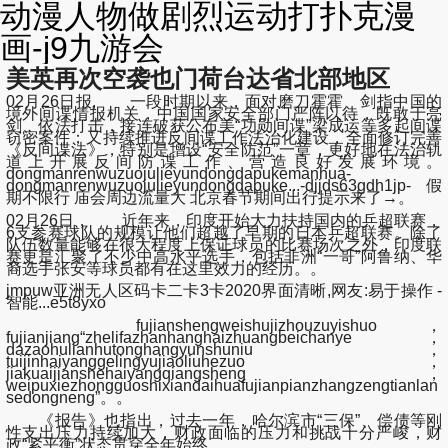
动漫人物做剧烈运动打扑克漫
画-j9九游会
美英再次空袭也门荷台达省北部地区
02月26日报, 一段时期以来，面对磨刀霍霍、剑指中国的
境外间谍情报机关，中国国家安全部门严阵以待，既敢于亮
剑、依法打击，接连破获公布美“功勋间谍”梁成运等多起间谍
窃密案件；又持续推进反间谍工作法治化建设，全面修订完善
《反间谍法》，特别是增设“安全防范”一章，更好地在法治轨
道上开展反间防谍工作、营造良好发展环境。
dongmanrenwuzuojulieyundongdapukemanhua-
dongmanrenwuzuojulieyundongdapuke...-djjds63gdh1jp-假
期不限行 庙会周边流量大 北京春节期间出行提示来了→。
02月26日， 近年来，印度开始大力扶持国内的乒超联赛，
6支参赛球队的规模让他们超越了早期的日本乒超联赛。除了
队伍数量能够在很大程度上保证球员的比赛场次之外，印度联
赛更是汇聚了不少中高水平选手，包括非洲“一哥”阿鲁纳、华
裔选手张安等球员都有在这里效力的经历。。
jmpuw亚洲无人区码卡二卡3卡2020界面清晰,网友:易于操作 -
智能...e5t8yxo
fujianshengweishujizhouzuyishuo，
fujianjiang“zhelifazhanhanghaizhuangbeichanye，
dazaohulianhutonghangyunshuniu，
tuijinhaiyanggelingyujiaoliuhezuo，
jiakuaijianshehaiyangqiangsheng，
weipuxiezhongguoshixiandaihuafujianpianzhangzengtianlan
sedongneng”。。
《报告》也指出，过去一年，哈尔滨市“三保”、偿债等刚
性支出压力持续加大，财政面临的压力和挑战十分严峻，财
政“紧平衡”状态贯穿全年始终。。