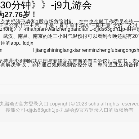
0分钟》》-j9九游会
7.76岁！
复杂的经济形势和a股市场危险时刻，在中央金融工作委员会统一领
证监会第十任主席。于是，春节前市场以“三阳开泰”之势，及时
nzhong》》-rihanpian-wanzhengbandian...-djjds63gd
、武汉、南昌、南京的逐三小时气温预报可以看到今晚还能有20
pp...fqdjx
shininglangxianrenminzhengfubangongsh
。。
坚持通过谈判解决中国与菲律宾在南海的有关争议》白皮书，表
协商解决争议，坚持通过规则机制管控分歧，坚持通过互利合作
九游会j9官方登录入口 copyright © 2023 sohu all rights reserve
搜狐公司-djjds63gdh1jp-九游会j9官方登录入口的版权所有