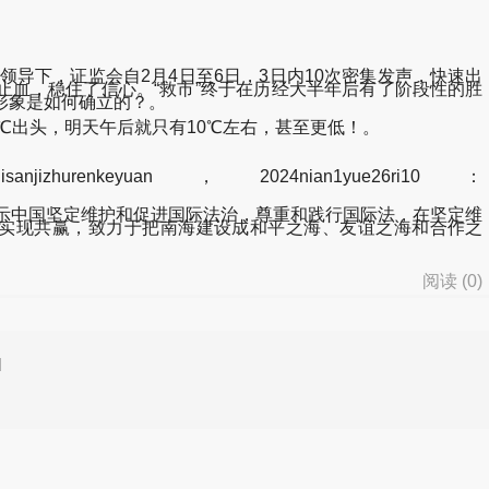
导下，证监会自2月4日至6日，3日内10次密集发声，快速出
止血，稳住了信心。“救市”终于在历经大半年后有了阶段性的胜
h1jp-财神形象是如何确立的？。
℃出头，明天午后就只有10℃左右，甚至更低！。
isanjizhurenkeyuan，2024nian1yue26ri10：
示中国坚定维护和促进国际法治，尊重和践行国际法，在坚定维
实现共赢，致力于把南海建设成和平之海、友谊之海和合作之
阅读 (
0
)
d