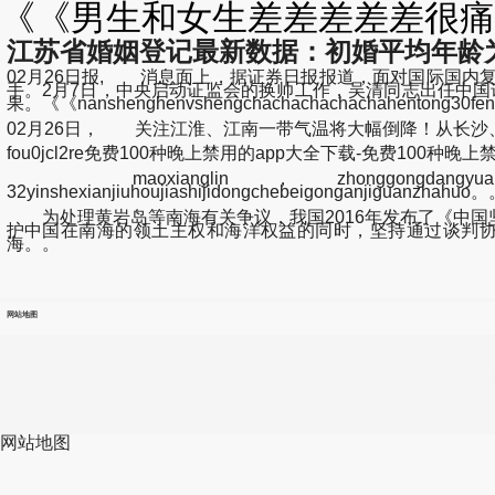
《《男生和女生差差差差差很痛3
江苏省婚姻登记最新数据：初婚平均年龄为2
02月26日报, 消息面上，据证券日报报道，面对国际国内
手。2月7日，中央启动证监会的换帅工作，吴清同志出任中国
果。《《nanshenghenvshengchachachachachahentong30fe
02月26日， 关注江淮、江南一带气温将大幅倒降！从长沙
fou0jcl2re免费100种晚上禁用的app大全下载-免费100种晚上禁用的a
maoxianglin，zhonggongdangyuan，lijiang
32yinshexianjiuhoujiashijidongchebeigonganjiguanzhahuo
为处理黄岩岛等南海有关争议，我国2016年发布了《中国
护中国在南海的领土主权和海洋权益的同时，坚持通过谈判
海。。
网站地图
网站地图