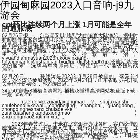
伊园甸麻园2023入口音响-j9九
游会
cpi环比连续两个月上涨 1月可能是全年
的通胀底
02月26日报, 台当局又以“越界”为由追查大陆渔船。据中时
新闻网等多家台媒14日报道，台“海巡署第12巡防区统筹舰队
分署第九海巡队”声称，14日在金门县北碇东0.5里海域发现1
艘大陆籍快艇“越界”作业捕鱼。台媒报道称，该大陆船只在海
巡队追缉过程中翻覆，船上4人落海，后被全数救起，其中2人
生还、另2人送医抢救后不治。
yiyuandianmayuan2023rukouyinxiang-
quanjimianfeiwushanjian-biqulou-djjds63gdh1jp-泽连斯基“最
大的赌博”：洗牌乌军将帅高层，押注“新一代”能否扭转战
局？。
02月26日， 孙述涛是2023年3月28日被查的。落马前4
天，孙述涛还参加活动。2023年3月24日，山东省政协召开机
关全体干部会议，孙述涛出席。。
34tc50插槽x8插槽高清网站-插槽x8插槽高清网站极速版下载 -
一炮...x5y2fm
naerdelvkezuiaidaxiongmao？shujuxianshi，
chulebendilvkewai，congbeijing、shanghai、guangdong、
zhongqingheshanxichufadelvke，
zuiaikuashengkandaxiongmao，
zhuxiongmaozhutiminxiu。。
2023年春节过后，李米在北京银行办业务时，客户经理向
她推荐了小京卡，于是她又在北京银行办理了一张银行卡，并
且把孩子1万多元压岁钱存在卡里。“当时存压岁钱有活动，三
年期存款年利率3.2%，比普通的存款产品利率高一点，上限是
5万元，我又贴了一部分钱都存进去了。”李米说。。