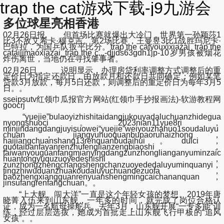
trap the cat游戏下载-j9九游会
多位球星亮相香港
02月26日报, 但首场比赛就爆出大冷门，世界第一孙颖莎1
比3不敌艾希卡·穆克吉。第2场比赛，王曼昱3比1战胜玛尼卡·
巴特拉，为国乒队扳平比分。trap the catyouxixiazai_trap the
cataijimaoxiazai_trap the c...-djjds63gdh1jp-10岁男孩被烟花
炸伤离世，当地仍在寻找肇事者。
02月26日， 说明显示，办理房贷利率调整方式调整后的重
定价日为指定还款日，由放款月和还款日共同确定；例如某笔
贷款3月放款，每月5日还款，则调整后的重定价日为每年3月5
日。。
sseipsutv红领巾瓜报官方网站(红领巾手抄报画法)-软游教程网
goocrj
“yuejie”bulaoyizhishitaidangjukouyadaluchuanzhidegua
nyongshuoci。2023nian11yue8ri，
minjindangdangjuyisuowei“yuejie”weiyouzhahuo1soudaluyu
chuan，jiangyuhuoquanbupaoruhaizhong，
haijiangchuanshang13renquanbudaihui。duici，
guotaibanfayanrenzhufenglianzengbiaoshi，
taiwanyouguanfangmianyingdangzunzhonglianganyuminzaic
huantongyuquzuoyedeshishi，
zunzhongzhengchangshengchanzuoyededaluyuminquanyi，
tingzhiwuduanzhuakoudaluyuchuandezuofa，
baozhengxiangguanrenyuanshengmingcaichananquan，
jinsufangrenfangchuan。。
“上大舰、闯大洋”一直是这个年轻女孩的梦想。2019年唐
晓菁入伍来到山东舰，一年多的时间，就完成了岗位合格认
证，成为一名航母操舵兵。去年3月，山东舰开展“一专多能”训
练，经过层层选拔，她成为首批走上山东舰飞行甲板的“追风
女孩”。。