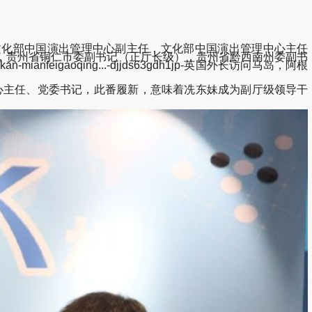
，文化部中国演出管理中心副主任，文化部中国演出管理中心主任
，贵州省铜仁市委副书记（正厅长级），贵州省黔西南州委副书
-mianfeigaoqing...-djjds63gdh1jp-英国外长访问马岛，阿根
心主任、党委书记，此番履新，意味着冼东妹成为副厅级领导干