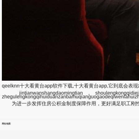
qeelknn十大看黄台app软件下载,十大看黄台app,它到底会表现出什么
jintianwanshangdaomingtian，shoulengkongqidiejia
zhegulengkongqihuiduanzanbamuqianguogaodeqiwenlahuiz
为进一步发挥住房公积金制度保障作用，更好满足职工刚性
网站地图