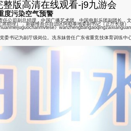
整版高清在线观看-j9九游会
重度污染空气预警
有限责任公司副总经理，中国广播艺术团、中国电影乐团副团长
主席助理），新疆维吾尔自治区阿勒泰地委副书记（正厅长级）
chanmvtese》wanzhengbangaoqingzaixianguankan
心党委书记为副厅级岗位。冼东妹曾任广东省重竞技体育训练中