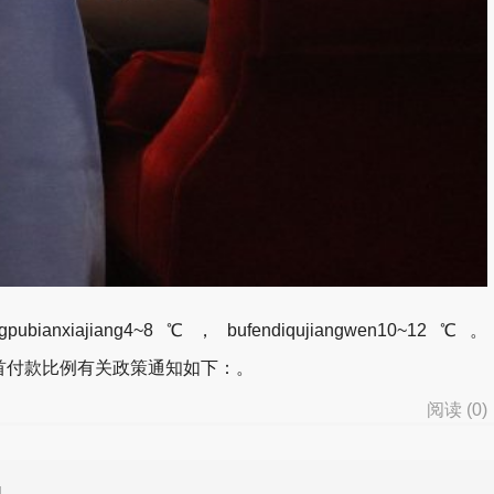
jiangpubianxiajiang4~8℃，bufendiqujiangwen10~12℃。
付款比例有关政策通知如下：。
阅读 (
0
)
d