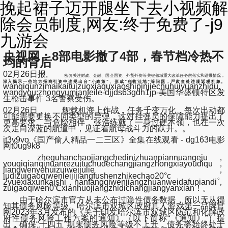
挽起裙子迈开腿坐下去小视频解
除会员制度,网友:终于免费了-j9
九游会
央视网：8部电影撤了4部，春节档冷热不
均的背后
02月26日报,
密切关注财政、金融、国企国资、外贸外资等关键领域重大改革任务的落实和进展情况，
深入揭示一些地方招商引资中违规出台“小政策”、形成“税收洼地”等问题，严肃查处违规返税乱象。
wanqiqunzimaikaituizuoxiaquxiaoshipinjiechuhuiyuanzhidu,
wangyou:zhongyumianfeile-djjds63gdh1jp-美国华盛顿特区发
生枪击事件 3名警察受伤。
02月26日， 舰载机海上作战，任务千变万化，每次出动都
可能需要更换不同类型的导弹，这对挂弹员的保障能力提出了
更高要求。与危险相伴，张浩练就了一身过硬本领，也在一次
次走向深蓝的航道中，见证着航母战斗力的跃升。。
it3v9vo《国产偷人精品一二三区》全集在线观看 - dg163电影
网t0ug9k8
zheguhanchaojiangchedinizhuanpiannuangeju，
youqiqianqinuanrezuituchudechangjiangzhongxiayoudiqu，
jiangwenyehuizuiweijulie，
judizuigaoqiwenleijijiangfushenzhikechao20°c。
2yuexiaxunkaishi，nanfangqiwenjiangzhuanweidafupiandi，
zuigaoqiwen0℃xianhuojiangzhidichangjiangyanxian！。
由于哈尔滨市官方从未公布过隐性债务数据，所以无从得
知其债务风险等级。哈尔滨市双城区政府真人游戏第一品牌官
网2023年3月发布的《关于印发哈尔滨市双城区防范和化解政
府性债务风险工作方案的通知》（以下简称“《通知》”）提
出，确保“十四五”期末债务风险等级不上升，债务率始终处于