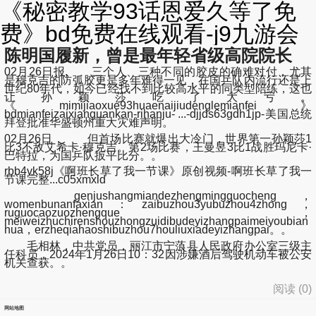
《秘密教学93话恩爱久等了免
费》bd免费在线观看-j9九游会
陈明国履新，曾是最年轻省级高院院长
02月26日报, 三个人、三种不同的胶皮的确难对付，尤其
是穆克吉的防弧胶更是多年难得一见，在国乒队内流行还是上
世纪80年代，如今已经找不到比较高水平的同类型陪练，这也
让孙颖莎吃了大亏。
《mimijiaoxue93huaenaijiudenglemianfei》
bdmianfeizaixianguankan-rihanju- ...-djjds63gdh1jp-美国总统
拜登批准华盛顿州重大灾难声明。
02月26日， 但首场比赛就爆出大冷门，世界第一孙颖莎1
比3不敌艾希卡·穆克吉。第2场比赛，王曼昱3比1战胜玛尼卡·
巴特拉，为国乒队扳平比分。。
rbb4vk58j《啊班长草了我一节课》原创视频-啊班长草了我一
节课完整...c05xmxld
genjushangmiandezhengmingguocheng，
womenbunanfaxian：zaibuzhou3yubuzhou4zhong，
ruguocaozuozhengque，
meiweizhuchirenshouzhongzuidibudeyizhangpaimeiyoubian
hua，erzheqiahaoshibuzhou7houliuxiadeyizhangpai。。
毛相林，中共党员，丽江市宁蒗县人民政府办公室三级主
任科员，2024年1月26日10：32因涉嫌酒后驾驶机动车被公安
机关查获。。
阅读 (
0
)
网站地图