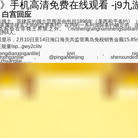
手机高清免费在线观看 -j9九
，白宫回应
菲领土。菲律宾的领土范围是由包括1898年《美西和平条约》（
与美属菲律宾之间的边界条约》在内的一系列国际条约确定的。这
nvshengrangnanshengsuibiansongzijidekunkun
刑拘4人。
示，2月10日至14日海口海关共监管离岛免税销售金额15.85亿
p...gwy2clitv
gdianxinganlile] jinri，nigemaitiz
angchengdianxinganlile。@pinganbeijing ：shenx
dezhuangtai……