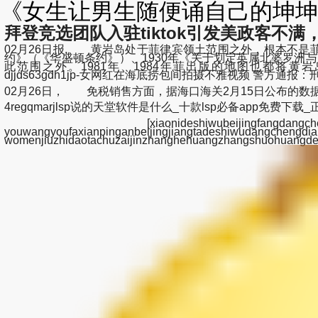
《女生让男生随便诵自己的坤坤》
拜登竞选团队入驻tiktok引发美政客不满
02月26日报, 黄岩岛处于菲律宾领土范围之外，根本不是
约》（《华盛顿条约》）、1930年《关于划定英属北婆罗洲
此范围之外。1981年、1984年菲出版的地图也都将黄岩岛标绘在菲领土界限之外。《
djjds63gdh1jp-女网红在海底捞包间拍摄不雅视频 警方通报：
02月26日， 免税销售方面，据海口海关2月15日公布的数据显
4regqmarjlsp说的天堂软件是什么_十款lsp必备app免费下载_正能量ls
[xiaonideshiwubeijingfangdangchen
youwangyoufaxianpinganbeijingjiangtadeshiwud
womenjiuzhidaotachuzaijinzhanghehuangzhangshuohuang