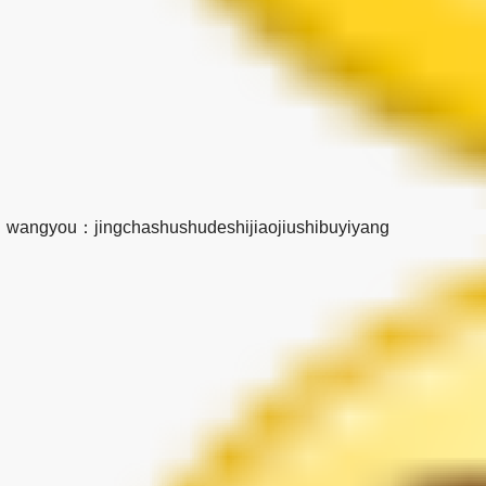
wangyou：jingchashushudeshijiaojiushibuyiyang