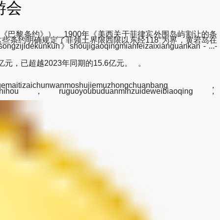
游会
《巴黎条约》）、1900年《美西关于菲律宾外围岛屿割让的条
些条约明确规定了菲领土界限西限以东经118°为界，黄岩岛在
》shoujigaoqingmianfeizaixianguankan - ...-
元，已超越2023年同期的15.6亿元。 。
aichunwanmoshujiemuzhongchuanbang，
undeshihou，ruguoyoubuduanminzuideweibiaoqing，