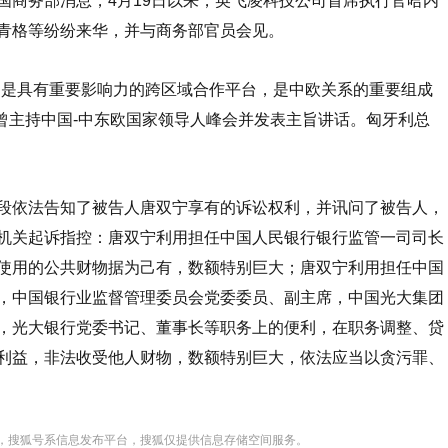
国商务部消息，4月19日以来，英飞凌科技公司首席执行官哈内
青格等纷纷来华，并与商务部官员会见。
是具有重要影响力的跨区域合作平台，是中欧关系的重要组成
席曾主持中国-中东欧国家领导人峰会并发表主旨讲话。匈牙利总
依法告知了被告人唐双宁享有的诉讼权利，并讯问了被告人，
机关起诉指控：唐双宁利用担任中国人民银行银行监管一司司长
使用的公共财物据为己有，数额特别巨大；唐双宁利用担任中国
，中国银行业监督管理委员会党委委员、副主席，中国光大集团
，光大银行党委书记、董事长等职务上的便利，在职务调整、贷
利益，非法收受他人财物，数额特别巨大，依法应当以贪污罪、
，搜狐号系信息发布平台，搜狐仅提供信息存储空间服务。