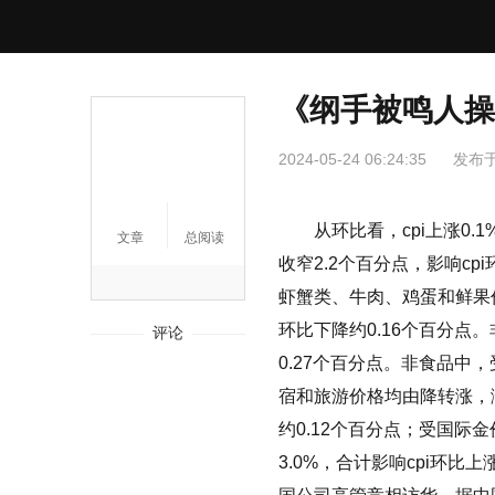
《纲手被鸣人操
2024-05-24 06:24:35
发布
从环比看，cpi上涨0.1
文章
总阅读
收窄2.2个百分点，影响c
虾蟹类、牛肉、鸡蛋和鲜果价格分
环比下降约0.16个百分点。
评论
0.27个百分点。非食品
宿和旅游价格均由降转涨，涨幅分
约0.12个百分点；受国际
3.0%，合计影响cpi环比上涨