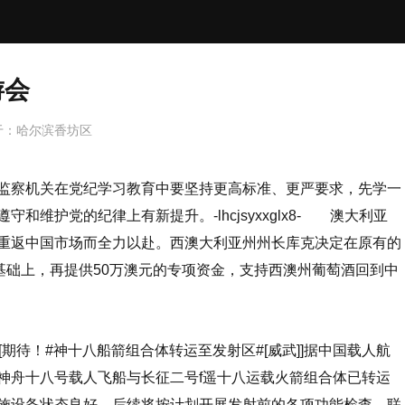
游会
于：
哈尔滨香坊区
监察机关在党纪学习教育中要坚持更高标准、更严要求，先学一
遵守和维护党的纪律上有新提升。
-lhcjsyxxglx8- 澳大利亚
重返中国市场而全力以赴。西澳大利亚州州长库克决定在原有的
金基础上，再提供50万澳元的专项资金，支持西澳州葡萄酒回到中
待！#神十八船箭组合体转运至发射区#[威武]]据中国载人航
神舟十八号载人飞船与长征二号f遥十八运载火箭组合体已转运
施设备状态良好，后续将按计划开展发射前的各项功能检查、联