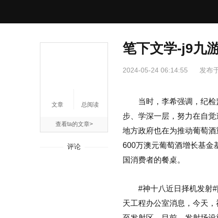
笔下文学-j9九
2024-05-24 06:14:55
发布
当时，李希强调，纪检
文章
总阅读
步、学深一层，努力在自觉
查看ta的文章>
地方政府也在为推动葡萄酒
600万澳元葡萄酒增长基
评论
国消费者的餐桌。
#神十八近日择机发射#[期
天工程办公室消息，今天，
至发射区。目前，发射场设