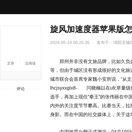
旋风加速度器苹果版怎
2024-05-24 06:25:35
发布于：
绵阳涪城
郑州并非没有文旅品牌，比如久负盛
文章
总阅读
等，但由于城区没有形成很好的文化旅
城市联合会首席专家魏小安所说，“从文
lhcjsyxxglx8- 闫晓楠以在uf
评论
选手，再加上现任“拳王”的张伟丽在
内外的关注度节节攀高。比赛当天，拉斯维
身影。而在中国的社交媒体上，关于这
中国地震台网正式测定：04月19日01