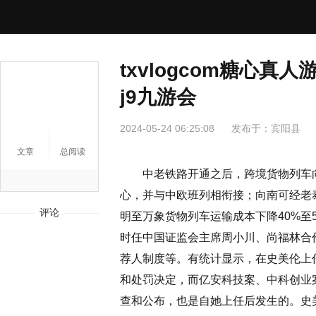
txvlogcom糖心
j9九游会
2024-05-24 06:25:08
发布于：
宾阳县
文章
总阅读
中老铁路开通之后，跨境货物列车向
心，并与中欧班列相衔接；向南可经老
评论
明至万象货物列车运输成本下降40%至50%
时任中国证监会主席周小川、尚福林合
荐人制度等。有统计显示，在史美伦上
和处罚决定，而亿安科技案、中科创业
查和公布，也是自她上任后发生的。史