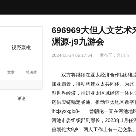
696969大但人文艺
渊源-j9九游会
视野聚椒
2024-05-24 06:17:54
发布于：
台山市
文章
总阅读
双方将继续在亚太经济合作组织框架
加亚愿景，推动构建亚太共同体。为此
型世界经济，推进亚太区域经济一体化
评论
链供应链稳定畅通、推动亚太地区数字
lhcjsyxxglx8- 曾朝伦一直在
河池市委组织部副部长，2023年1月
曾朝伦大9岁，两人工作上有一定交集