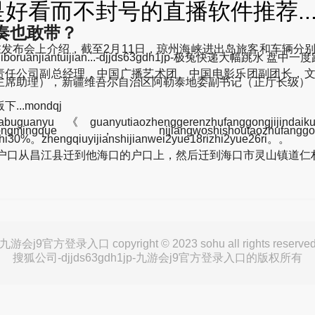
好看而不封号的直播软件推荐...-
奏也敢带？
会上介绍，截至2月11日，琼州海峡进出岛旅客和车辆分别为211
zhiboruanjiantuijian...-djjds63gdh1jp-极兔快递大幅跳水 盘
有限责任公司副总经理，中国广播艺术团、中国电影乐团副团长，
主席助理），新疆维吾尔自治区阿勒泰地委副书记（正厅长级）
..mondqj
abuguanyu《guanyutiaozhenggerenzhufanggongjijinda
ingque，nijiangwoshishoutaozhufanggongjijin
aozhi30%。zhengqiuyijianshijianwei2yue18rizhi2yue26ri。。
户口从昌江县迁到他海口的户口上，然后迁到海口市灵山镇道仁
九游会j9官方登录入口 copyright © 2023 sohu all rights reserve
搜狐公司-djjds63gdh1jp-九游会j9官方登录入口的版权所有