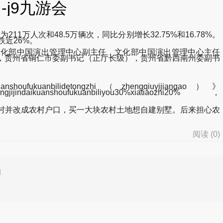
j9九游会
万人次和48.5万辆次，同比分别增长32.75%和16.78%。
中一度跌近26%。
文化部中国演出管理中心副主任，文化部中国演出管理中心主任
，贵州省铜仁市委副书记（正厅长级），贵州省黔西南州委副书
ikuanshoufukuanbilidetongzhi（zhengqiuyijiangao）》
daikuanshoufukuanbiliyou30%xiatiaozhi20%，
村并改成农村户口，买一大块农村土地想自建别墅。后来担心农
阅读 (
0
)
d