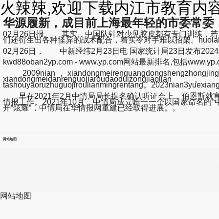
火辣辣,欢迎下载内江市教育内容
华源履新，成目前上海最年轻的市委常委
02月26日报, 其实，中国队针对少见胶皮都有专门训练，
们还衍生出各种怪异的战术配合，着实令对手难以招架。huolala,huanying
02月26日， 中新经纬2月23日电 国家统计局23日发布2
kwd88oban2yp.com - www.yp.com网站最新排名,包括www.yp.
2009nian，xiandongmeirenguangdongshengzhongjingjit
xiandongmeidanrenguojiaroudaoduizongjiaolian
tashouyaoruzhuguojiroulianmingrentang。2023nian3yuexian
早在2021年2月中情局局长提名确认听证会上，伯恩斯就宣
情报工作。2021年10月，中情局成立唯一一个以国家命名的“
开“炫耀”，中情局在华情报网重建已经取得进展。。
网站地图
网站地图