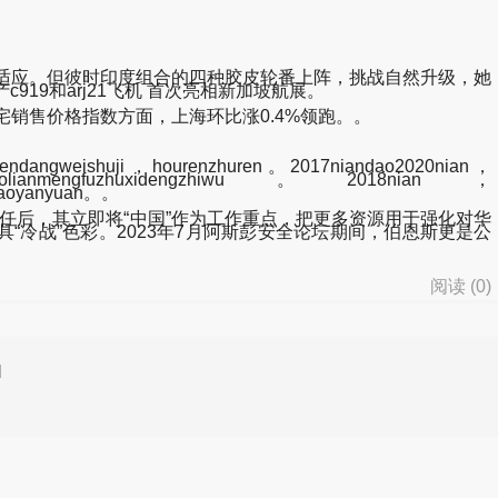
快适应。但彼时印度组合的四种胶皮轮番上阵，挑战自然升级，她
p-中国产c919和arj21飞机 首次亮相新加坡航展。
住宅销售价格指数方面，上海环比涨0.4%领跑。。
nrendangweishuji，hourenzhuren。2017niandao2020nian，
azhouroudaolianmengfuzhuxidengzhiwu。2018nian，
itiaoyanyuan。。
任后，其立即将“中国”作为工作重点，把更多资源用于强化对华
具“冷战”色彩。2023年7月阿斯彭安全论坛期间，伯恩斯更是公
阅读 (
0
)
d