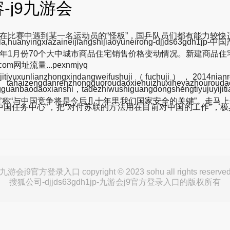
-j9九游会
若在比赛中遇到某一名运动员的“怪板”，国乒队员们都有能力较
xiazaineijiangshijiaoyuneirong-djjds63gdh1j
024年1月份70个大中城市商品住宅销售价格变动情况。新建商品
com网址流量...pexnmjyq
iyuxunlianzhongxindangweifushuji（fuchuji），2014nia
。tahaizengdanrenzhongguoroudaoxiehuizhuxihey
gguanbaodaoxianshi，tadezhiwushiguangdongshengtiyujuyij
称“与中国竞争将是今后几十年里我们国家安全的关键”。走马上
中国任务中心”，把“对付苏联的方法用在目前对中国的工作”，极
九游会j9官方登录入口 copyright © 2023 sohu all rights reserve
搜狐公司-djjds63gdh1jp-九游会j9官方登录入口的版权所有