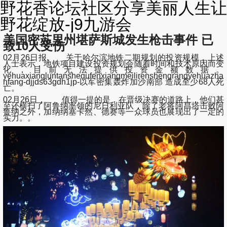
野花香论坛社区分享美丽人生让
野花绽放-j9九游会
美国密苏里州堪萨斯城发生枪击事件 已
致10人受伤
02月26日报, 关于哈尔滨地铁二期规划的投资规模，上述
人士表示，地铁项目建设投资规划会随着时间和技术原因而变
化，目前无法提供投资金额数据。
yehuaxiangluntanshequfenxiangmeilirenshengrangyehuazha
nfang-djjds63gdh1jp-以军密集轰炸加沙南部 造成至少68人死
亡。
02月26日， 值得一提的是，在晋级决赛的道路上，他们甚
至还横扫了阿鲁纳率领的尼日利亚队，除了老将阿昌塔击败阿
鲁纳之外，加纳纳塞卡然、德赛等一众球员也展现出了一定的
实力。。