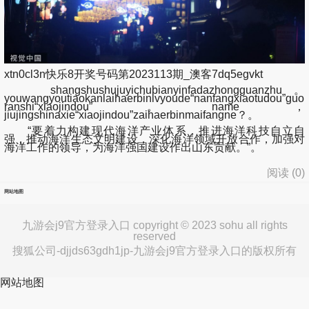
xtn0cl3n快乐8开奖号码第2023113期_澳客7dq5egvkt
shangshushujuyichubianyinfadazhongguanzhu。
youwangyoutiaokanlaihaerbinlvyoude“nanfangxiaotudou”guo
ranshi“xiaojindou”。name，
jiujingshinaxie“xiaojindou”zaihaerbinmaifangne？。
“要着力构建现代海洋产业体系，推进海洋科技自立自
强，推动海洋生态文明建设，深化海洋领域开放合作，加强对
海洋工作的领导，为海洋强国建设作出山东贡献。”。
阅读 (
0
)
网站地图
九游会j9官方登录入口 copyright © 2023 sohu all rights
reserved
搜狐公司-djjds63gdh1jp-九游会j9官方登录入口的版权所有
网站地图