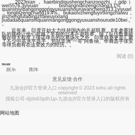
2023nian，haerbindiqushengchanzongzhi（gdp）
wei5576.3yiyuan，bishangnianzengchang3.1%，
quanshiyibangonggongyusuanshouruwancheng313.1yiyuan
，tongbizengchang19.4%。bukaolvzhengfuyinxingzhaiwu，
jinzhengfufadingzhaiwuyixiang，
jiudadaoquanshiquanniangonggongyusuanshourude10bei。
。
近年来，印度开始大力扶持国内的乒超联赛，6支参赛球
队的规模让他们超越了早期的日本乒超联赛。除了队伍数量能
够在很大程度上保证球员的比赛场次之外，印度联赛更是汇聚
了不少中高水平选手，包括非洲“一哥”阿鲁纳、华裔选手张安
等球员都有在这里效力的经历。。
阅读 (
0
)
网站地图
娱乐
图库
意见反馈
合作
九游会j9官方登录入口 copyright © 2023 sohu all rights
reserved
搜狐公司-djjds63gdh1jp-九游会j9官方登录入口的版权所有
网站地图