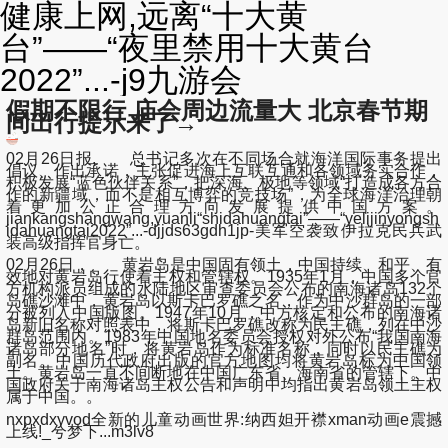
健康上网,远离“十大黄
台”——“夜里禁用十大黄台
2022”...-j9九游会
假期不限行 庙会周边流量大 北京春节期
间出行提示来了→
02月26日报, 总书记多次在不同场合就海洋国际事务提出
倡议、作出承诺，主张促进海上互联互通和各领域务实合作，
积极发展“蓝色伙伴关系”，把深海、极地等领域“打造成各方合
作的新疆域，而不是相互博弈的竞技场”，为全球海洋治理朝
着更加公正合理方向发展提供中国方案。
jiankangshangwang,yuanli“shidahuangtai”——“yelijinyongsh
idahuangtai2022”...-djjds63gdh1jp-美军空袭致伊拉克民兵武
装高级指挥官身亡。
02月26日， 黄岩岛是中国固有领土，中国持续、和平、有
效地对黄岩岛行使着主权和管辖权。1935年1月，中国多个官
方机构派员组成的水陆地区审查委员会公布的南海诸岛132个
岛礁沙滩中，黄岩岛以斯卡巴罗礁之名，作为中沙群岛的一部
分被列入中国版图。1947年10月，中方核定和公布的南海诸
岛新旧名称对照表中，将斯卡巴罗礁改称为民主礁，列在中沙
群岛范围内。1983年中国地名委员会授权对外公布“我国南海
诸岛部分地名”时，将黄岩岛作为标准名称，同时以民主礁为
副名。中国历代政府出版的官方地图均将黄岩岛标为中国领
土。黄岩岛一直不间断地在中国广东省、海南省的管辖下。中
国政府关于南海诸岛主权公告和声明中均指出黄岩岛领土主权
属于中国。。
nxpxdxyvod全新的儿童动画世界:纳西妲开襟xman动画e震撼
上线!_兮梦下...m3lv8