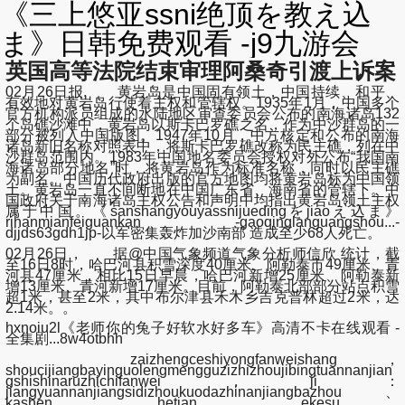
《三上悠亚ssni绝顶を教え込
ま》日韩免费观看 -j9九游会
英国高等法院结束审理阿桑奇引渡上诉案
02月26日报, 黄岩岛是中国固有领土，中国持续、和平、
有效地对黄岩岛行使着主权和管辖权。1935年1月，中国多个
官方机构派员组成的水陆地区审查委员会公布的南海诸岛132
个岛礁沙滩中，黄岩岛以斯卡巴罗礁之名，作为中沙群岛的一
部分被列入中国版图。1947年10月，中方核定和公布的南海
诸岛新旧名称对照表中，将斯卡巴罗礁改称为民主礁，列在中
沙群岛范围内。1983年中国地名委员会授权对外公布“我国南
海诸岛部分地名”时，将黄岩岛作为标准名称，同时以民主礁
为副名。中国历代政府出版的官方地图均将黄岩岛标为中国领
土。黄岩岛一直不间断地在中国广东省、海南省的管辖下。中
国政府关于南海诸岛主权公告和声明中均指出黄岩岛领土主权
属于中国。《sanshangyouyassnijuedingをjiaoえ込ま》
rihanmianfeiguankan -gaoqinglanguangshou...-
djjds63gdh1jp-以军密集轰炸加沙南部 造成至少68人死亡。
02月26日， 据@中国气象频道气象分析师信欣 统计，截
至16日8时，哈巴河县积雪深度40厘米、阿勒泰市49厘米、青
河县47厘米，相比15日早晨，哈巴河新增25厘米、阿勒泰新
增13厘米、青河新增17厘米。目前，阿勒泰北部部分站点积雪
超1米，甚至2米，其中布尔津县禾木乡吉克普林超过2米，达
2.14米。。
hxnoiu2l《老师你的兔子好软水好多车》高清不卡在线观看 -
全集剧...8w4otbhh
zaizhengceshiyongfanweishang，
shoucijiangbayinguolengmengguzizhizhoujibingtuannanjian
gshishinaruzhichifanwei，ji：
jiangyuannanjiangsidizhoukuodazhinanjiangbazhou、
kashen、hetian、ekesu、