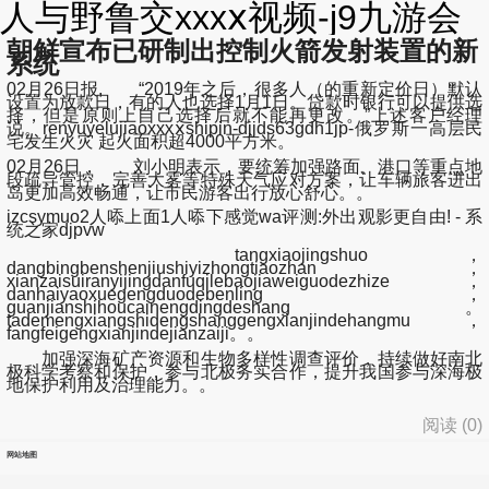
人与野鲁交xxxⅹ视频-j9九游会
朝鲜宣布已研制出控制火箭发射装置的新
系统
02月26日报, “2019年之后，很多人（的重新定价日）默认
设置为放款日，有的人也选择1月1日。贷款时银行可以提供选
择，但是原则上自己选择后就不能再更改。”上述客户经理
说。renyuyelujiaoxxxⅹshipin-djjds63gdh1jp-俄罗斯一高层民
宅发生火灾 起火面积超4000平方米。
02月26日， 刘小明表示，要统筹加强路面、港口等重点地
段疏导管控，完善大雾等特殊天气应对方案，让车辆旅客进出
岛更加高效畅通，让市民游客出行放心舒心。。
izcsymuo2人㖭上面1人㖭下感觉wa评测:外出观影更自由! - 系
统之家djpvw
tangxiaojingshuo，
dangbingbenshenjiushiyizhongtiaozhan，
xianzaisuiranyijingdanfuqilebaojiaweiguodezhize，
danhaiyaoxuegengduodebenling，
guanjianshihoucainengdingdeshang。
tademengxiangshidengshanggengxianjindehangmu，
fangfeigengxianjindejianzaiji。。
加强深海矿产资源和生物多样性调查评价，持续做好南北
极科学考察和保护，参与北极务实合作，提升我国参与深海极
地保护利用及治理能力。。
阅读 (
0
)
网站地图