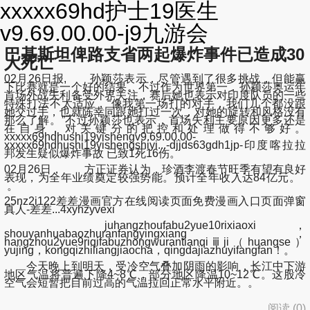
xxxxx69hd护士19医生
v9.69.00.00-j9九游会
巴基斯坦俾路支省两起爆炸事件已造成30
人死亡
02月26日报, 孙颖莎表示，尽管遇到了很多挑战，但能赢
下比赛就是一个好的结果。不过作为世界第一，孙颖莎奥运年
首场外战失利备受外界关注，赛后她也表示对印度队员的一些
特殊打法不太适应，“像我第一场打的对手，我们几个都没跟
她交过手，也就陈幸同跟她打过一次，对她的旋转和风格没有
那么了解。”不过孙颖莎也表示，首场失利主要原因更多还是
在自身，对关键分的把控和处理做得不够好。
xxxxx69hdhushi19yishengv9.69.00.00-
xxxxx69hdhushi19yishengshiyi...-djjds63gdh1jp-印度喀拉拉
邦发生疑似爆炸事故 已致1死16伤。
02月26日， 方正证券认为，珍酒李渡春节旺季有望有良好
表现，为全年业绩奠定较强势能。预计全年收入达84亿元。
。
25nz2i122差差漫画官方在线阅读页面免费漫画入口页面弹窗
真人-差差...4xyhzyvexi
juhangzhoufabu2yue10rixiaoxi，
shouyanhuabaozhuranfangyingxiang，
hangzhou2yue9riqifabuzhongwurantianqiⅲji（huangse）
yujing，kongqizhiliangjiaocha，qingdajiazhuyifangfan！。
今天晚上到明天，受冷空气叠加阴雨的影响，长江中下游
地区气温将普遍下降4~8℃，部分地区降温10~12℃。这股冷
空气会短暂把目前过高的气温拉回正常水平附近。。
阅读 (
0
)