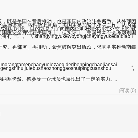
权，既是美国在背后推动，也是菲国内政治斗争所致。从外部因
的军事基地。马科斯上台后，美国更是加紧了相关工作。从内部
成鲜明对比，目的就是为了向国内证明杜特尔特在外交上的“软
地将国家安全押注在美国身上，但实际上，美国根本不会考虑别国
gyukewoyongjchayingyukedaibiao》
再研究、再部署、再推动，聚焦破解突出瓶颈，求真务实推动南疆
tamenchaoyuelezaoqideribenpingchaoliansai。
igengshihuijulebushaozhonggaoshuipingxuanshou，
纳塞卡然、德赛等一众球员也展现出了一定的实力。。
阅读 (
0
)
d