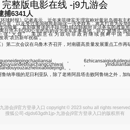
完整版电影在线 -j9九游会
捕6341人
对《环球时报》记者表示，近年来菲律宾无理宣称对黄岩岛拥有主
理位置，以及受过美国殖民影响这一历史联系，将其打造为反华
政治较量，其剑拔弩张的手段与杜特尔特相对灵活务实的政策形
离台湾不到200公里的岛屿设为美军军事基地，菲方“赌博式”
国意在为鼓动菲政府继续挑衅中国“加油打气”。《shangyin
h1jp-拜登发表“农历新年祝福”。
南疆片区）第二次会议在乌鲁木齐召开，对南疆高质量发展重点工作
ngchaoliansai，6zhicansaiqiuduideguimorang
baozhengqiuyuandebisaichangcizhiwai，yinduliansa
andouyouzaizhelixiaolidejingli。。
鲁纳率领的尼日利亚队，除了老将阿昌塔击败阿鲁纳之外，加纳
九游会j9官方登录入口 copyright © 2023 sohu all rights reserve
搜狐公司-djjds63gdh1jp-九游会j9官方登录入口的版权所有