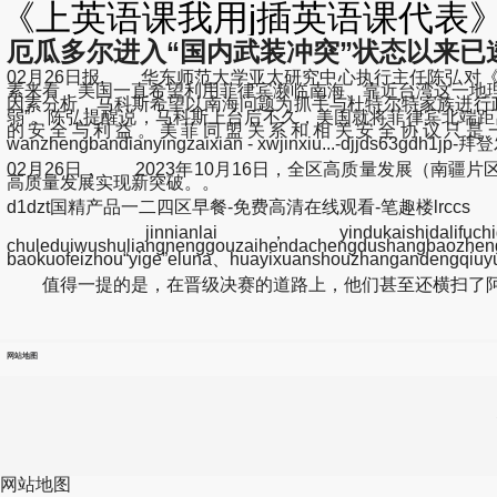
《上英语课我用j插英语课代表》
厄瓜多尔进入“国内武装冲突”状态以来已逮
02月26日报, 华东师范大学亚太研究中心执行主任陈弘
素来看，美国一直希望利用菲律宾濒临南海、靠近台湾这一地
因素分析，马科斯希望以南海问题为抓手与杜特尔特家族进行
弱”。陈弘提醒说，马科斯上台后不久，美国就将菲律宾北端距
的安全与利益。美菲同盟关系和相关安全协议只是一张“大饼”，美
wanzhengbandianyingzaixian - xwjinxiu...-djjds63gd
02月26日， 2023年10月16日，全区高质量发展（
高质量发展实现新突破。。
d1dzt国精产品一二四区早餐-免费高清在线观看-笔趣楼lrccs
jinnianlai，yindukaishidalifuchiguoneidepi
chuleduiwushuliangnenggouzaihendachengdushang
baokuofeizhou“yige”eluna、huayixuanshouzhangandengqiuyu
值得一提的是，在晋级决赛的道路上，他们甚至还横扫了阿
网站地图
网站地图