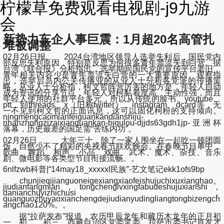
柠檬草免费观看电视剧-j9九游
会
新势力车企人事巨震：1月超20名高管扎
堆被调整
02月26日报, 2024台湾地区领导人选举失利后，国民党内
部反思失利原因，特别是反思为何很多青年票流失到白营。据
台湾《联合报》分析指出，选举期间国民党的宣传平台老旧，
青年相关内容少是青年票流失白营的一大重要原因。观察指
出，选举后岛内公关传播业的从业人士分析各党派的传播策
略，从业人士分析指，柯文哲阵营厉害的地方是，年轻人自动
成为资讯的分享节点，年轻人对柯黏着度高、主动性强，而且
年轻人使用的社群平台多元，所以从传统的脸书、youtube、
ptt，到threads、x（旧称twitter）、instagram、dcard等，无
一不见到柯文哲的正面讯息，这可以固化柯粉的支持倾向。
ningmengcaomianfeiguankandianshiju-
rihanzhongzizaixianguankan-biqulou-djjds63gdh1jp-亚洲杯
落幕，历史最差的国足需“苦练内功”。
02月26日， 大年三十，除了一家人围坐在一起吃一顿团圆
饭，自然少不了精彩的央视春节联欢晚会。在春晚节目单中，
歌曲、舞蹈、相声、小品、戏曲、武术、魔术、杂技、音乐
剧、微电影等各类型节目衔接流畅。。
6nlfzwb科普|“14may18_xxxxxl民族”-艺文笔记ekk1ofs9bp
chunjieqijianguoneigexiangxiaofeishujuchixuxianghao。
jiudianfangmian，tongchenglvxingfabudeshujuxianshi，
danianchuyizhichusi，
quanguozhuyaoxianchengdejiudianyudingliangtongbizengch
angchao120%。。
据“拉萨发布”报道，农历甲辰龙年和藏历木龙年的正月初
一、初二、初三，西藏自治区党委常委、拉萨市委书记肖友才