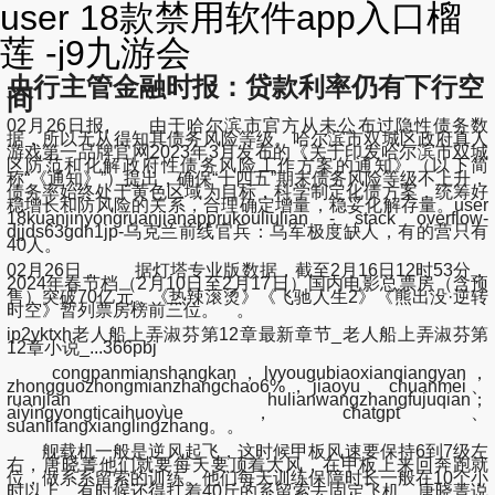
user 18款禁用软件app入口榴
莲 -j9九游会
央行主管金融时报：贷款利率仍有下行空
间
02月26日报, 由于哈尔滨市官方从未公布过隐性债务数
据，所以无从得知其债务风险等级。哈尔滨市双城区政府真人
游戏第一品牌官网2023年3月发布的《关于印发哈尔滨市双城
区防范和化解政府性债务风险工作方案的通知》（以下简
称“《通知》”）提出，确保“十四五”期末债务风险等级不上升，
债务率始终处于黄色区域为目标，科学制定化债方案，统筹好
稳增长和防风险的关系，合理确定增量，稳妥化解存量。user
18kuanjinyongruanjianapprukouliulian - stack overflow-
djjds63gdh1jp-乌克兰前线官兵：乌军极度缺人，有的营只有
40人。
02月26日， 据灯塔专业版数据，截至2月16日12时53分，
2024年春节档（2月10日至2月17日）国内电影总票房（含预
售）突破70亿元。《热辣滚烫》《飞驰人生2》《熊出没·逆转
时空》暂列票房榜前三位。 。
ip2yktxh老人船上弄淑芬第12章最新章节_老人船上弄淑芬第
12章小说_...366pbj
congpanmianshangkan，lvyougubiaoxianqiangyan，
zhongguozhongmianzhangchao6%，jiaoyu、chuanmei、
ruanjian、hulianwangzhangfujuqian；
aiyingyongticaihuoyue，chatgpt、
suanlifangxianglingzhang。。
舰载机一般是逆风起飞，这时候甲板风速要保持6到7级左
右，唐晓菁他们就要每天要顶着大风，在甲板上来回奔跑就
位，做系系留索的训练。他们每天训练保障时长一般在10个小
时以上，有时候还得扛着40斤的系留索去固定飞机。唐晓菁说