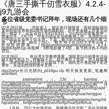
《唐三手撕千仞雪衣服》4.2.4-
j9九游会
多位省级党委书记拜年，现场还有几个细
节
02月26日报, 消息面上，据证券日报报道，面对国际国内
复杂的经济形势和a股市场危险时刻，在中央金融工作委员会
统一领导下，证监会自2月4日至6日，3日内10次密集发声，
快速出手。2月7日，中央启动证监会的换帅工作，吴清同志出
任中国证监会第十任主席。于是，春节前市场以“三阳开泰”之
势，及时止血，稳住了信心。“救市”终于在历经大半年后有了
阶段性的胜果。《tangsanshousiqianrenxueyifu》4.2.4-
djjds63gdh1jp-央视网：8部电影撤了4部，春节档冷热不均的
背后。
02月26日， 有台湾大学教师透露，国民党以往的青年活动
缺乏朝气和活力，样板味十足。赵少康开了先河，进入校园座
谈、演讲或举办活动等可以延续下去，国民党不卷起袖子走进
青年，永远别想得到青年支持。。
i4py2jorvz长日光阴(h)_pó18ɡω.vǐρ 明天恢复更新_笔趣阁
ailsnswrt
jutaimeijinri（13ri）baodao，
zhongguoguomindangjinrifabubokeyingyin“shengzangblue”xi
nniantebiecehua。guomindangfayanrenyangzhi伃
heguomindangqingniantuanfuzongtuanchanglaiyurongzaijie
muzhongfangwenleguomindangzhuxizhulilun。
fangtanneirongjujiaoyuguomindangnianqinghuachengguo，
yijibufenqumindaitimingdeguocheng，
zhulilunbiaoshiguomindangnianqinghuadegaigejinchengzhe
ngzaijiasu，binghuigengjiazunzhongzhuanyerencai。。
1月份，70个大中城市中，新建商品住宅和二手住宅销售