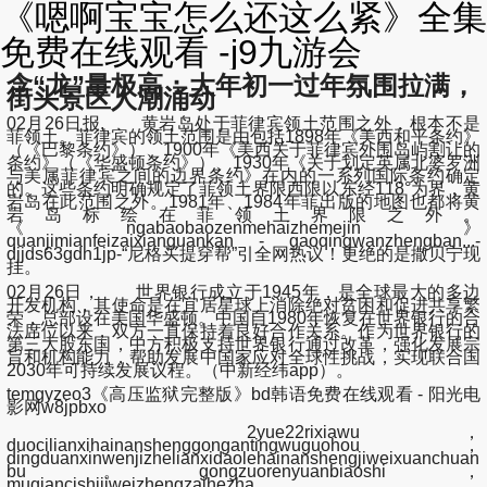
《嗯啊宝宝怎么还这么紧》全集
免费在线观看 -j9九游会
含“龙”量极高：大年初一过年氛围拉满，
街头景区人潮涌动
02月26日报, 黄岩岛处于菲律宾领土范围之外，根本不是
菲领土。菲律宾的领土范围是由包括1898年《美西和平条约》
（《巴黎条约》）、1900年《美西关于菲律宾外围岛屿割让的
条约》（《华盛顿条约》）、1930年《关于划定英属北婆罗洲
与美属菲律宾之间的边界条约》在内的一系列国际条约确定
的。这些条约明确规定了菲领土界限西限以东经118°为界，黄
岩岛在此范围之外。1981年、1984年菲出版的地图也都将黄
岩岛标绘在菲领土界限之外。
《ngabaobaozenmehaizhemejin》
quanjimianfeizaixianguankan - gaoqingwanzhengban...-
djjds63gdh1jp-“尼格买提穿帮”引全网热议！更绝的是撒贝宁现
挂。
02月26日， 世界银行成立于1945年，是全球最大的多边
开发机构，其使命是在宜居星球上消除绝对贫困和促进共享繁
荣，总部设在美国华盛顿。中国自1980年恢复在世界银行的合
法席位以来，双方一直保持着良好合作关系。作为世界银行的
第三大股东国，中方积极支持世界银行通过改革，强化发展宗
旨和机构能力，帮助发展中国家应对全球性挑战，实现联合国
2030年可持续发展议程。（中新经纬app）。
temgyzeo3《高压监狱完整版》bd韩语免费在线观看 - 阳光电
影网w8jpbxo
2yue22rixiawu，
duocilianxihainanshenggongantingwuguohou，
dingduanxinwenjizhelianxidaolehainanshengjiweixuanchuan
bu。gongzuorenyuanbiaoshi，
muqiancishijiweizhengzaihezha，