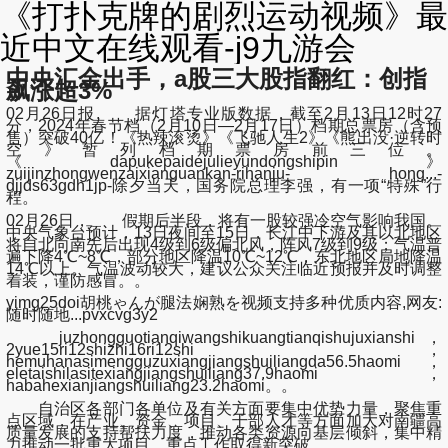
《打扑克牌的剧烈运动视频》最
近中文在线观看-j9九游会
中央汇金出手，a股三大股指翻红：创指
飙涨超3%
02月26日报, 据灯塔专业版数据，截至2月13日12时27
分，2024年春节档（2月10日—2月17日）档期总票房（含预
售）突破40亿！《热辣滚烫》《飞驰人生2》《熊出没·逆转时
空》暂列档期票房前三位。
《dapukepaidejulieyundongshipin》
zuijinzhongwenzaixianguankan-rihanju- hong...-
djjds63gdh1jp-除夕当天，国务院总理李强，有一项“特殊”行
程。
02月26日，
假期后半段，将有一股较强冷空气影响我国
。
中央气象台预计，13日夜间至15日，长江中下游及其以北地区
将自北向南先后出现4级到6级偏北风，
阵风7级到9级
；气温普
遍下降4
℃
~8℃，部分地区降温10
℃
~12℃，
东北地区局地降温
14℃以上
。气温波动较大，建议公众关注临近预报并及时调整
着装，谨防感冒。。
yimg25doi胡桃ゃんが腿法娴熟を视频支持多种优质内容,网友:
随时随地...pvxcvg3y2
juzhongguotianqiwangshikuangtianqishujuxianshi，
2yue15ri12shizhi16ri12shi，
hemuhanasimengguzuxiangjiangshuiliangda56.5haomi，
eletaishilasitexiangjiangshuiliang37.9haomi，
habahexianjiangshuiliang23.2haomi。。
自治区各部门各单位及有关方面要集中优势力量，聚焦重
点区域，在产业、资金、项目、干部人才等方面加大对南疆高
质量发展的支持帮扶力度，推动各类资源向基层倾斜，集中精
力推动一批重大项目、重点工作取得新突破。。