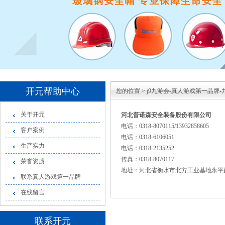
开元帮助中心
您的位置 >
j9九游会-真人游戏第一品牌-
关于开元
河北普诺森安全装备股份有限公司
电话：0318-8070115/13932858605
客户案例
电话：0318-
6106051
生产实力
电话：0318-2135252
传真：0318-8070117
荣誉资质
地址：河北省衡水市北方工业基地永平路
联系真人游戏第一品牌
在线留言
联系开元