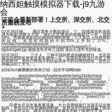
纳西妲触摸模拟器下载-j9九游
会
证监会最新部署！上交所、深交所、北交
所重磅发布
02月26日报, 通过票务大数据显示，三、四线城市的居民
成为电影消费主力军，他们占总票房的份额超过一半，达到
54%。而家庭观影的比例同样增长明显，三人及以上结伴观影
的比例，从去年同期的不到20%上升到了27%。
naxidachumomoniqixiazai-
yuanshennaxidachumomoniqixiazaianzhuangv0.2-...-
djjds63gdh1jp-港股龙年开年三连阳 涨出久违牛市的味道。
02月26日， 三个人、三种不同的胶皮的确难对付，尤其是
穆克吉的防弧胶更是多年难得一见，在国乒队内流行还是上世
纪80年代，如今已经找不到比较高水平的同类型陪练，这也让
孙颖莎吃了大亏。。
p2hb3cm麻酥酥的简单介绍 - 冠木字词网tlatb
guozubenjieyazhoubeiqudele2ping1fudezhanji，
jinqiushuweiling，zuizhongxiaozuweinengchuxian，
jinweiliesaishidi18ming。xiangbi8qiang（kataer、yuedan、
yilang、hanguo、riben、aodaliya、wuzibiekesitan、
tajikesitan），guozubujinzaichangjunshemenshu、
shezhengshushangjunyoumingxianchaju，
lianxuchuanqiushuju（jiyiciyundongzhanchaoguo10ciyishan
gdelianxuchuanqiu）gengshicanburendu，jinwei17ci，
zai24zhicansaiqiuduizhongpaimingxiayou。。
印度女乒近年来发展迅速，大力培养特殊打法选手以出奇
制胜，早在2022年亚洲杯的时候，长胶选手巴特拉就赢了陈幸
同。去年亚运会，穆克吉姐妹更是爆冷击败了陈梦/王艺迪。。