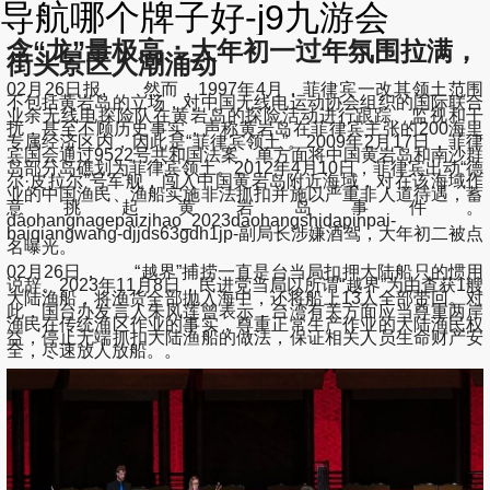
导航哪个牌子好-j9九游会
含“龙”量极高：大年初一过年氛围拉满，
街头景区人潮涌动
02月26日报, 然而，1997年4月，菲律宾一改其领土范围
不包括黄岩岛的立场，对中国无线电运动协会组织的国际联合
业余无线电探险队在黄岩岛的探险活动进行跟踪、监视和干
扰，甚至不顾历史事实，声称黄岩岛在菲律宾主张的200海里
专属经济区内，因此是“菲律宾领土”。2009年2月17日，菲律
宾国会通过9522号共和国法案，单方面将中国黄岩岛和南沙群
岛部分岛礁划为菲律宾领土。2012年4月10日，菲律宾出动“德
尔·皮拉尔”号军舰，闯入中国黄岩岛附近海域，对在该海域作
业的中国渔民、渔船实施非法抓扣并施以严重非人道待遇，蓄
意挑起黄岩岛事件。
daohangnagepaizihao_2023daohangshidapinpai-
baiqiangwang-djjds63gdh1jp-副局长涉嫌酒驾，大年初二被点
名曝光。
02月26日， “越界”捕捞一直是台当局扣押大陆船只的惯用
说辞。2023年11月8日，民进党当局以所谓“越界”为由查获1艘
大陆渔船，将渔货全部抛入海中，还将船上13人全部带回。对
此，国台办发言人朱凤莲曾表示，台湾有关方面应当尊重两岸
渔民在传统渔区作业的事实，尊重正常生产作业的大陆渔民权
益，停止无端抓扣大陆渔船的做法，保证相关人员生命财产安
全，尽速放人放船。。